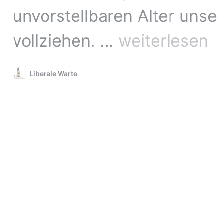
unvorstellbaren Alter unse
Straftäter
vollziehen. …
weiterlesen
statt
Aktivisten:
Das
Liberale Warte
fehlende
Unrechtsbewusstsein
von
Greenpeace
&
Co.