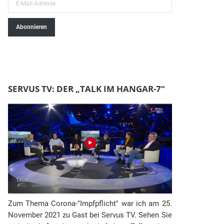
E
-
Abonnieren
M
a
i
l
-
SERVUS TV: DER „TALK IM HANGAR-7“
A
d
r
e
s
s
e
Zum Thema Corona-"Impfpflicht" war ich am 25.
November 2021 zu Gast bei Servus TV. Sehen Sie