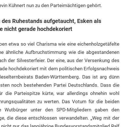
evin Kühnert nun zu den Parteimächtigen gehört.
g des Ruhestands aufgetaucht, Esken als
e nicht gerade hochdekoriert
en etwa so viel Charisma wie eine eichenholzgetäfelte
ne ähnliche Aufbruchstimmung wie die abgestandenen
h der Silvesterfeier. Der eine, aus der Versenkung des
rade hochdekoriert mit dem politischen Erfolgsnachweis
deselternbeirats Baden-Württemberg. Das ist arg dünn
esten noch bestehenden Partei Deutschlands. Dass die
 die Parteispitze kürte, war allerdings ohnehin wohl
hrungsqualitäten zu werten. Das Votum für die beiden
ie Wutbürger unter den SPD-Mitgliedern gaben den
ge, die diese entschlossen verwandelten. „Weg mit der
m nicht nur das langjährige Bundesvorstandsmitglied Ralf