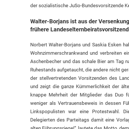
der sozialistische JuSo-Bundesvorsitzende K
Walter-Borjans ist aus der Versenkun
frühere Landeselternbeiratsvorsitzend
Norbert Walter-Borjans und Saskia Esken hab
Wohnzimmerschrankwand und verbreiten ei
Aschenbecher und das schale Bier am Tag nac
Ruhestands aufgetaucht, die andere nicht ge
der stellvertretenden Vorsitzenden des Lan
und zeigt die ganze Kümmerlichkeit der ält
knappe Mehrheit der Mitglieder das Duo für
weniger als Vertrauensbeweis in dessen Fü
Linkspopulisten war eine Protestwahl. D
Delegierten des Parteitags damit eine Vorla
alten Führungsriege!“, lautete das Motto, de