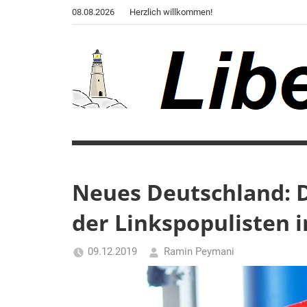
Zum
08.08.2026
Herzlich willkommen!
Inhalt
springen
Liberale
Der
Blog
Warte
des
Autors
Neues Deutschland: D
von
der Linkspopulisten i
"Corona,
Klima,
Gendergaga",
09.12.2019
Ramin Peymani
"2020",
Tagesthema
"Weltchaos",
"Chronik