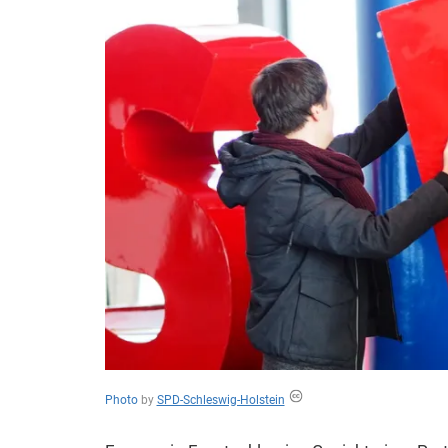
des
Untergangs",
"Hexenjagd",
"Das
Grauen"
und
"Spukschloss
Deutschland"
Photo
by
SPD-Schleswig-Holstein