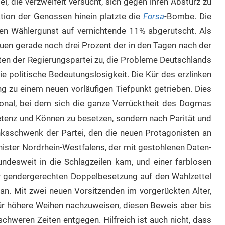
ei, die verzweifelt versucht, sich gegen ihren Absturz zu
tion der Genossen hinein platzte die
Forsa
-Bombe. Die
len Wählergunst auf vernichtende 11% abgerutscht. Als
uen gerade noch drei Prozent der in den Tagen nach der
ten der Regierungspartei zu, die Probleme Deutschlands
die politische Bedeutungslosigkeit. Die Kür des erzlinken
 zu einem neuen vorläufigen Tiefpunkt getrieben. Dies
sonal, bei dem sich die ganze Verrücktheit des Dogmas
etenz und Können zu besetzen, sondern nach Parität und
nksschwenk der Partei, den die neuen Protagonisten an
ister Nordrhein-Westfalens, der mit gestohlenen Daten-
desweit in die Schlagzeilen kam, und einer farblosen
 gendergerechten Doppelbesetzung auf den Wahlzettel
an. Mit zwei neuen Vorsitzenden im vorgerückten Alter,
 für höhere Weihen nachzuweisen, diesen Beweis aber bis
schweren Zeiten entgegen. Hilfreich ist auch nicht, dass