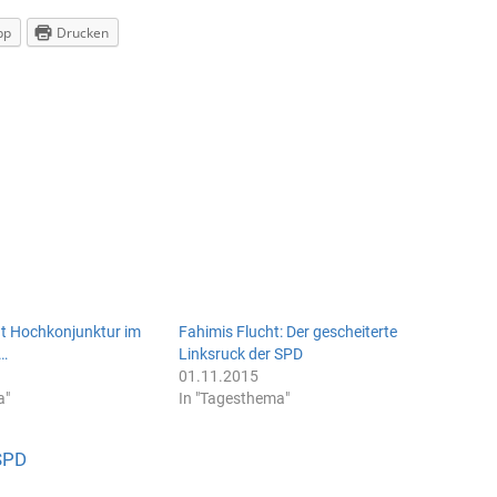
pp
Drucken
t Hochkonjunktur im
Fahimis Flucht: Der gescheiterte
…
Linksruck der SPD
01.11.2015
a"
In "Tagesthema"
SPD