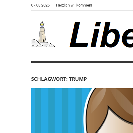
Zum
07.08.2026
Herzlich willkommen!
Inhalt
springen
Liberale
Der
Blog
Warte
des
Autors
SCHLAGWORT:
TRUMP
von
"Corona,
Klima,
Gendergaga",
"2020",
"Weltchaos",
"Chronik