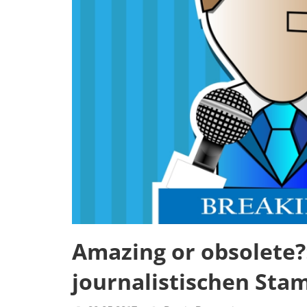
des
Untergangs",
"Hexenjagd",
"Das
Grauen"
und
"Spukschloss
Deutschland"
Amazing or obsolete?
journalistischen Sta