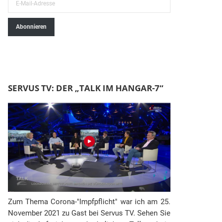
E
-
Abonnieren
M
a
i
l
-
SERVUS TV: DER „TALK IM HANGAR-7“
A
d
r
e
s
s
e
Zum Thema Corona-"Impfpflicht" war ich am 25.
November 2021 zu Gast bei Servus TV. Sehen Sie