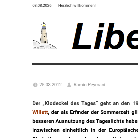
Zum
08.08.2026
Herzlich willkommen!
Inhalt
springen
Liberale
Der
Blog
Warte
des
Autors
25.03.2012
Ramin Peymani
von
Tagesthema
"Corona,
Der „Klodeckel des Tages“ geht an den 
Klima,
Willett
, der als Erfinder der Sommerzeit gi
Gendergaga",
"2020",
besseren Ausnutzung des Tageslichts haben 
"Weltchaos",
inzwischen einheitlich in der Europäisc
"Chronik