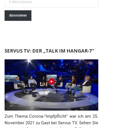
E
-
Abonnieren
M
a
i
l
-
SERVUS TV: DER „TALK IM HANGAR-7“
A
d
r
e
s
s
e
Zum Thema Corona-"Impfpflicht" war ich am 25.
November 2021 zu Gast bei Servus TV. Sehen Sie