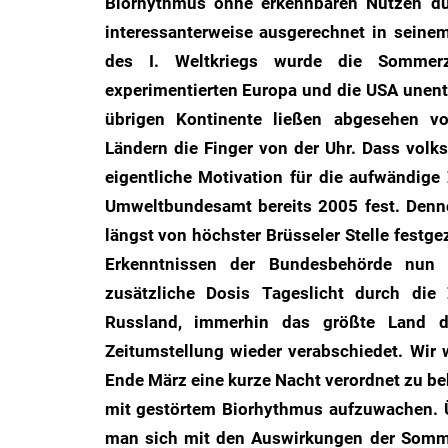
Biorhythmus ohne erkennbaren Nutzen dur
des
interessanterweise ausgerechnet in sein
Untergangs",
des I. Weltkriegs wurde die Sommerze
"Hexenjagd",
experimentierten Europa und die USA unen
"Das
übrigen Kontinente ließen abgesehen vo
Grauen"
Ländern die Finger von der Uhr. Dass volk
und
eigentliche Motivation für die aufwändige 
"Spukschloss
Deutschland"
Umweltbundesamt bereits 2005 fest. Denno
längst von höchster Brüsseler Stelle festgez
Erkenntnissen der Bundesbehörde nun 
zusätzliche Dosis Tageslicht durch die 
Russland, immerhin das größte Land d
Zeitumstellung wieder verabschiedet. Wir
Ende März eine kurze Nacht verordnet zu 
mit gestörtem Biorhythmus aufzuwachen. Ü
man sich mit den Auswirkungen der Sommer