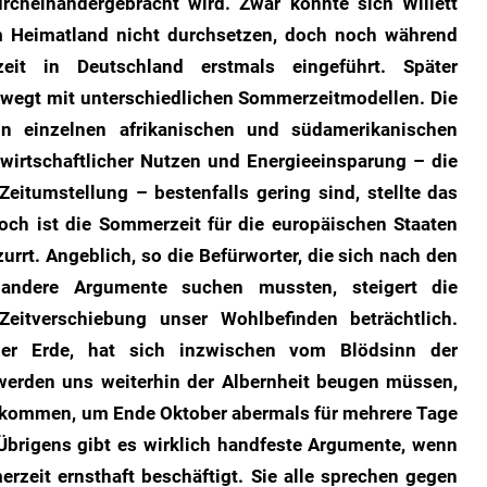
cheinandergebracht wird. Zwar konnte sich Willett
em Heimatland nicht durchsetzen, doch noch während
it in Deutschland erstmals eingeführt. Später
twegt mit unterschiedlichen Sommerzeitmodellen. Die
n einzelnen afrikanischen und südamerikanischen
swirtschaftlicher Nutzen und Energieeinsparung – die
Zeitumstellung – bestenfalls gering sind, stellte das
ch ist die Sommerzeit für die europäischen Staaten
urrt. Angeblich, so die Befürworter, die sich nach den
andere Argumente suchen mussten, steigert die
Zeitverschiebung unser Wohlbefinden beträchtlich.
er Erde, hat sich inzwischen vom Blödsinn der
 werden uns weiterhin der Albernheit beugen müssen,
bekommen, um Ende Oktober abermals für mehrere Tage
brigens gibt es wirklich handfeste Argumente, wenn
zeit ernsthaft beschäftigt. Sie alle sprechen gegen