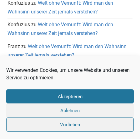
Konfuzius
zu
Welt ohne Vernunft: Wird man den
Wahnsinn unserer Zeit jemals verstehen?
Konfuzius
zu
Welt ohne Vernunft: Wird man den
Wahnsinn unserer Zeit jemals verstehen?
Franz
zu
Welt ohne Vernunft: Wird man den Wahnsinn
unserer Zeit jemals verstehen?
Wolfgang Heuer
zu
Welt ohne Vernunft: Wird man den
Wir verwenden Cookies, um unsere Website und unseren
Wahnsinn unserer Zeit jemals verstehen?
Service zu optimieren.
Akzeptieren
Ablehnen
Vorlieben
Liberale
Twitter
LinkedIn
Facebook
RSS