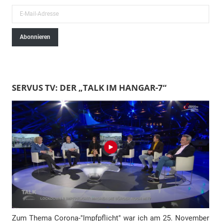
E
-
Abonnieren
M
a
i
l
SERVUS TV: DER „TALK IM HANGAR-7“
-
A
d
r
e
s
s
e
Zum Thema Corona-"Impfpflicht" war ich am 25. November