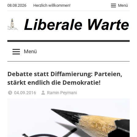
Zum
08.08.2026
Herzlich willkommen!
Menü
Inhalt
springen
Liberale
Der
Blog
Warte
Menü
des
Autors
von
Debatte statt Diffamierung: Parteien,
"Corona,
Klima,
stärkt endlich die Demokratie!
Gendergaga",
04.09.2016
Ramin Peymani
"2020",
Tagesthema
"Weltchaos",
"Chronik
des
Untergangs",
"Hexenjagd",