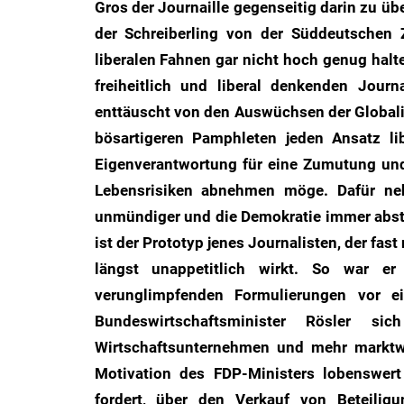
Gros der Journaille gegenseitig darin zu übe
des
der Schreiberling von der Süddeutschen Ze
Untergangs",
liberalen Fahnen gar nicht hoch genug hal
"Hexenjagd",
freiheitlich und liberal denkenden Journ
"Das
enttäuscht von den Auswüchsen der Globalis
Grauen"
und
bösartigeren Pamphleten jeden Ansatz lib
"Spukschloss
Eigenverantwortung für eine Zumutung und
Deutschland"
Lebensrisiken abnehmen möge. Dafür n
unmündiger und die Demokratie immer abstra
ist der Prototyp jenes Journalisten, der fas
längst unappetitlich wirkt. So war e
verunglimpfenden Formulierungen vor ei
Bundeswirtschaftsminister Rösler si
Wirtschaftsunternehmen und mehr marktwi
Motivation des FDP-Ministers lobenswert
fordert, über den Verkauf von Beteilig