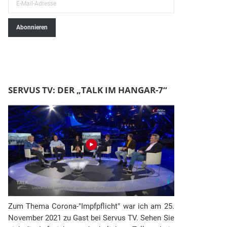
E
-
Abonnieren
M
a
i
l
-
SERVUS TV: DER „TALK IM HANGAR-7“
A
d
r
e
s
s
e
Zum Thema Corona-"Impfpflicht" war ich am 25.
November 2021 zu Gast bei Servus TV. Sehen Sie