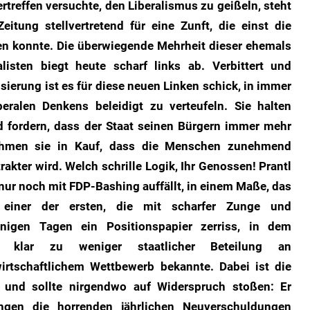
rtreffen versuchte, den Liberalismus zu geißeln, steht
itung stellvertretend für eine Zunft, die einst die
ten konnte. Die überwiegende Mehrheit dieser ehemals
alisten biegt heute scharf links ab. Verbittert und
ierung ist es für diese neuen Linken schick, in immer
eralen Denkens beleidigt zu verteufeln. Sie halten
 fordern, dass der Staat seinen Bürgern immer mehr
ehmen sie in Kauf, dass die Menschen zunehmend
kter wird. Welch schrille Logik, Ihr Genossen! Prantl
t nur noch mit FDP-Bashing auffällt, in einem Maße, das
r einer der ersten, die mit scharfer Zunge und
nigen Tagen ein Positionspapier zerriss, in dem
ch klar zu weniger staatlicher Beteilung an
rtschaftlichem Wettbewerb bekannte. Dabei ist die
 und sollte nirgendwo auf Widerspruch stoßen: Er
ungen die horrenden jährlichen Neuverschuldungen