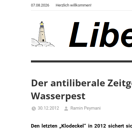
Zum
07.08.2026
Herzlich willkommen!
Inhalt
springen
Liberale
Der
Blog
Warte
des
Autors
Der antiliberale Zeitg
von
Wasserpest
"Corona,
Klima,
Gendergaga",
30.12.2012
Ramin Peymani
"2020",
Tagesthema
"Weltchaos",
Den letzten „Klodeckel“ in 2012 sichert s
"Chronik