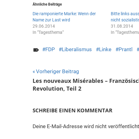
Ähnliche Beiträge
Die ramponierte Marke: Wenn der
Bitte links aus
Name zur Last wird
nicht sozialist
29.06.2014
31.08.2014
In "Tagesthema"
In "Tagesthem
FDP
Liberalismus
Linke
Prantl
Beitragsnavigation
Vorheriger Beitrag
Les nouveaux Misérables – Französis
Revolution, Teil 2
SCHREIBE EINEN KOMMENTAR
Deine E-Mail-Adresse wird nicht veröffentlicht