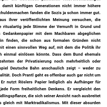
n, damit künftigen Generationen nicht immer höhere
chuldenmachen fanden die Sozis ja schon immer gut.
us ihrer veröffentlichten Meinung versuchen, die
 ritualartig jede Stimme der Vernunft in Grund und
rs Gedankenpapier mit dem Machbaren abgeglichen
rin finden, die schon aus formalen Gründen nicht
t einen sinnvollen Weg auf, mit dem die Politik ihr
och einmal einlösen könnte. Dass dem Bund ehemals
zehnten der Privatisierung noch mehrheitlich oder
ispiel Deutsche Bahn anschaulich zeigt – weder zu
alität. Doch Prantl geht es offenbar auch gar nicht um
 Er nutzt Röslers Papier lediglich als Aufhänger für
 jede Form freiheitlichen Denkens. Er vergleicht den
dlingspflanze, die sich seiner Ansicht nach ausbreitet
us gleich mit Marktradikalismus. Mit dieser absurden