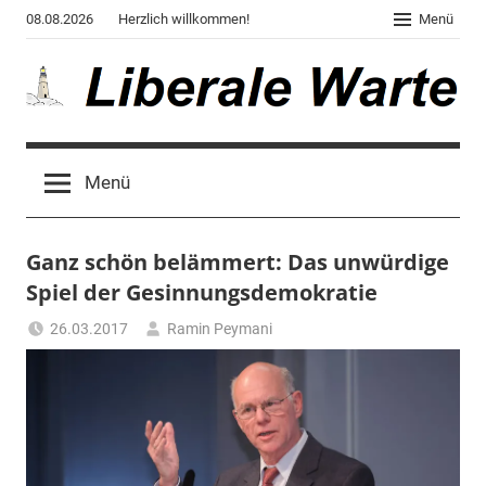
Zum
08.08.2026
Herzlich willkommen!
Menü
Inhalt
springen
Liberale
Der
Blog
Warte
Menü
des
Autors
von
Ganz schön belämmert: Das unwürdige
"Corona,
Klima,
Spiel der Gesinnungsdemokratie
Gendergaga",
26.03.2017
Ramin Peymani
"2020",
Tagesthema
"Weltchaos",
"Chronik
des
Untergangs",
"Hexenjagd",