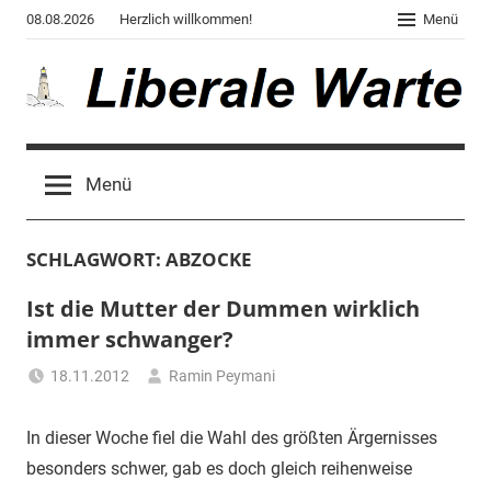
Zum
08.08.2026
Herzlich willkommen!
Menü
Inhalt
springen
Liberale
Der
Blog
Warte
Menü
des
Autors
von
SCHLAGWORT:
ABZOCKE
"Corona,
Klima,
Ist die Mutter der Dummen wirklich
Gendergaga",
immer schwanger?
"2020",
"Weltchaos",
18.11.2012
Ramin Peymani
"Chronik
Tagesthema
des
In dieser Woche fiel die Wahl des größten Ärgernisses
Untergangs",
besonders schwer, gab es doch gleich reihenweise
"Hexenjagd",