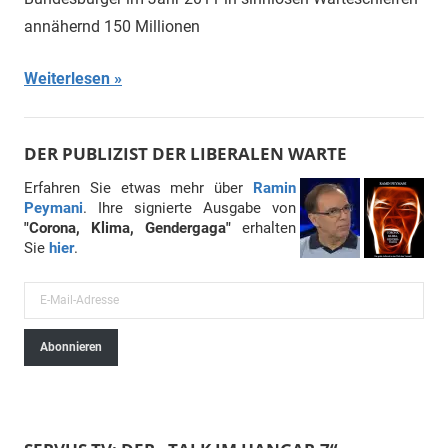
annähernd 150 Millionen
Weiterlesen
DER PUBLIZIST DER LIBERALEN WARTE
Erfahren Sie etwas mehr über
Ramin
Peymani
. Ihre signierte Ausgabe von
"Corona, Klima, Gendergaga"
erhalten
Sie
hier
.
E
-
Abonnieren
M
a
i
l