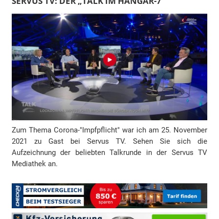
SERVUS TV: DER „TALK IM HANGAR-7“
-
A
d
r
e
s
s
e
Zum Thema Corona-"Impfpflicht" war ich am 25. November
2021 zu Gast bei Servus TV. Sehen Sie sich die
Aufzeichnung der beliebten Talkrunde in der Servus TV
Mediathek an.