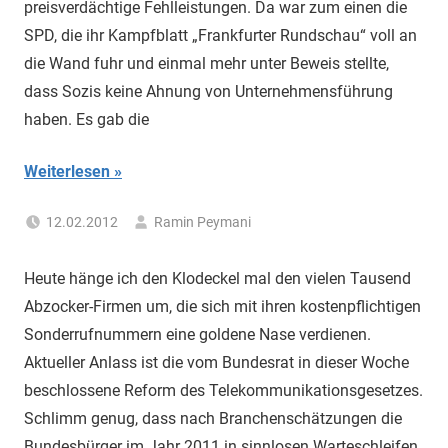
preisverdächtige Fehlleistungen. Da war zum einen die
"Das
Grauen"
SPD, die ihr Kampfblatt „Frankfurter Rundschau“ voll an
und
die Wand fuhr und einmal mehr unter Beweis stellte,
"Spukschloss
dass Sozis keine Ahnung von Unternehmensführung
Deutschland"
haben. Es gab die
Weiterlesen
12.02.2012
Ramin Peymani
Tagesthema
Heute hänge ich den Klodeckel mal den vielen Tausend
Abzocker-Firmen um, die sich mit ihren kostenpflichtigen
Sonderrufnummern eine goldene Nase verdienen.
Aktueller Anlass ist die vom Bundesrat in dieser Woche
beschlossene Reform des Telekommunikationsgesetzes.
Schlimm genug, dass nach Branchenschätzungen die
Bundesbürger im Jahr 2011 in sinnlosen Warteschleifen