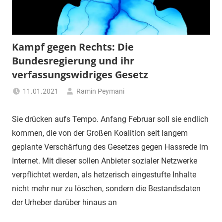
"Das
Grauen"
und
"Spukschloss
Kampf gegen Rechts: Die
Deutschland"
Bundesregierung und ihr
verfassungswidriges Gesetz
11.01.2021
Ramin Peymani
Tagesthema
Sie drücken aufs Tempo. Anfang Februar soll sie endlich
kommen, die von der Großen Koalition seit langem
geplante Verschärfung des Gesetzes gegen Hassrede im
Internet. Mit dieser sollen Anbieter sozialer Netzwerke
verpflichtet werden, als hetzerisch eingestufte Inhalte
nicht mehr nur zu löschen, sondern die Bestandsdaten
der Urheber darüber hinaus an