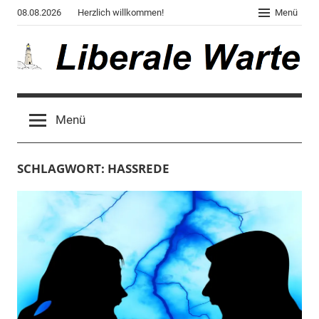
Zum
08.08.2026
Herzlich willkommen!
Menü
Inhalt
springen
Liberale
Der
Blog
Warte
Menü
des
Autors
von
SCHLAGWORT:
HASSREDE
"Corona,
Klima,
Gendergaga",
"2020",
"Weltchaos",
"Chronik
des
Untergangs",
"Hexenjagd",