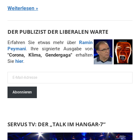
Weiterlesen
DER PUBLIZIST DER LIBERALEN WARTE
Erfahren Sie etwas mehr über
Ramin
Peymani
. Ihre signierte Ausgabe von
"Corona, Klima, Gendergaga"
erhalten
Sie
hier
.
E
-
Abonnieren
M
a
i
l
SERVUS TV: DER „TALK IM HANGAR-7“
-
A