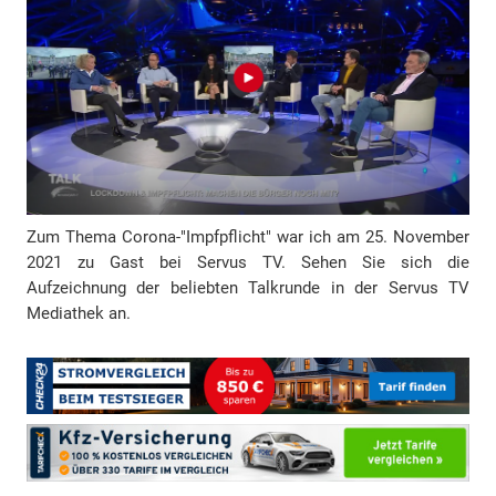
d
r
e
s
s
e
Zum Thema Corona-"Impfpflicht" war ich am 25. November
2021 zu Gast bei Servus TV. Sehen Sie sich die
Aufzeichnung der beliebten Talkrunde in der Servus TV
Mediathek an.