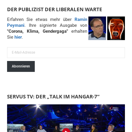
DER PUBLIZIST DER LIBERALEN WARTE
Erfahren Sie etwas mehr über
Ramin
Peymani
. Ihre signierte Ausgabe von
"Corona, Klima, Gendergaga"
erhalten
Sie
hier
.
E
-
Abonnieren
M
a
i
l
SERVUS TV: DER „TALK IM HANGAR-7“
-
A
d
r