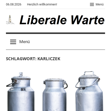
Zum
06.08.2026
Herzlich willkommen!
Menü
Inhalt
springen
Liberale
Der
Blog
Warte
Menü
des
Autors
von
SCHLAGWORT:
KARLICZEK
"Corona,
Klima,
Gendergaga",
"2020",
"Weltchaos",
"Chronik
des
Untergangs",
"Hexenjagd",