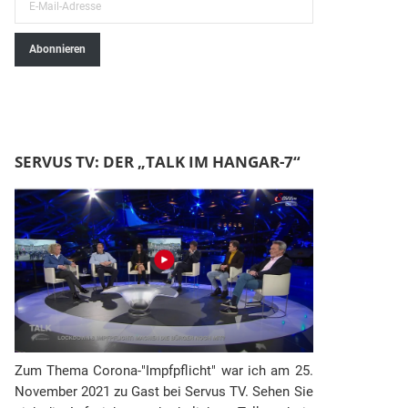
E
-
Abonnieren
M
a
i
l
-
SERVUS TV: DER „TALK IM HANGAR-7“
A
d
r
e
s
s
e
Zum Thema Corona-"Impfpflicht" war ich am 25.
November 2021 zu Gast bei Servus TV. Sehen Sie