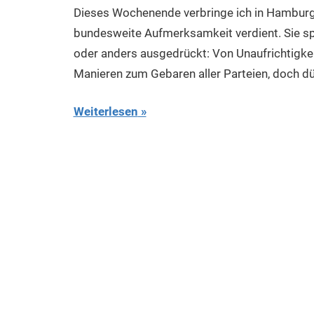
Dieses Wochenende verbringe ich in Hamburg.
des
bundesweite Aufmerksamkeit verdient. Sie spi
Untergangs",
"Hexenjagd",
oder anders ausgedrückt: Von Unaufrichtigkei
"Das
Manieren zum Gebaren aller Parteien, doch dürf
Grauen"
und
Weiterlesen
"Spukschloss
Deutschland"