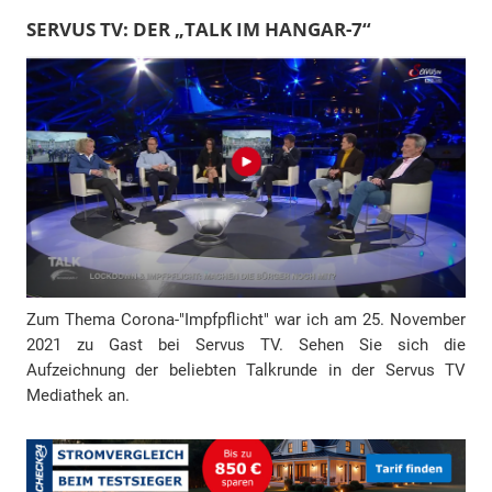
l
SERVUS TV: DER „TALK IM HANGAR-7“
-
A
d
r
e
s
s
e
Zum Thema Corona-"Impfpflicht" war ich am 25. November
2021 zu Gast bei Servus TV. Sehen Sie sich die
Aufzeichnung der beliebten Talkrunde in der Servus TV
Mediathek an.