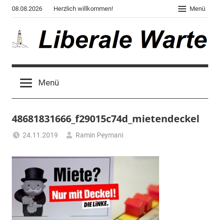
Zum
08.08.2026
Herzlich willkommen!
Menü
Inhalt
springen
Liberale
Der
Blog
Warte
Menü
des
Autors
von
48681831666_f29015c74d_mietendeckel
"Corona,
Klima,
24.11.2019
Ramin Peymani
Gendergaga",
"2020",
"Weltchaos",
"Chronik
des
Untergangs",
"Hexenjagd",