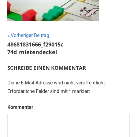
"Das
Grauen"
und
"Spukschloss
Deutschland"
Beitragsnavigation
Vorheriger Beitrag
48681831666_f29015c
74d_mietendeckel
SCHREIBE EINEN KOMMENTAR
Deine E-Mail-Adresse wird nicht veröffentlicht.
Erforderliche Felder sind mit
*
markiert
Kommentar