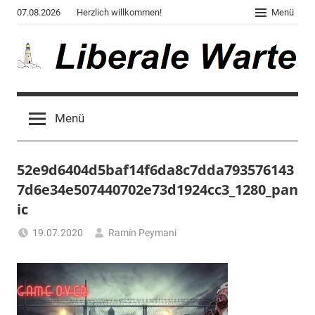
Zum
07.08.2026
Herzlich willkommen!
Menü
Inhalt
springen
Liberale
Der
Blog
Warte
Menü
des
Autors
von
52e9d6404d5baf14f6da8c7dda793576143
"Corona,
Klima,
7d6e34e507440702e73d1924cc3_1280_pan
Gendergaga",
ic
"2020",
19.07.2020
Ramin Peymani
"Weltchaos",
"Chronik
des
Untergangs",
"Hexenjagd",