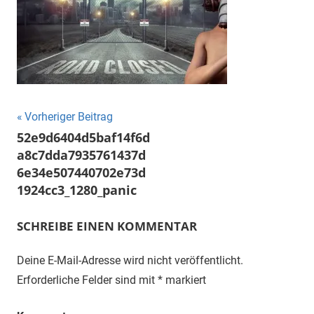
"Das
Grauen"
und
"Spukschloss
Deutschland"
Beitragsnavigation
Vorheriger Beitrag
52e9d6404d5baf14f6d
a8c7dda7935761437d
6e34e507440702e73d
1924cc3_1280_panic
SCHREIBE EINEN KOMMENTAR
Deine E-Mail-Adresse wird nicht veröffentlicht.
Erforderliche Felder sind mit
*
markiert