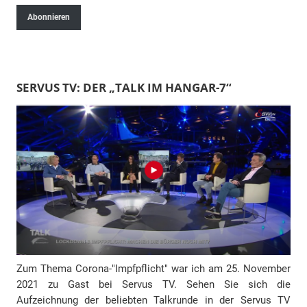
-
Abonnieren
M
a
i
l
SERVUS TV: DER „TALK IM HANGAR-7“
-
A
d
r
e
s
s
e
Zum Thema Corona-"Impfpflicht" war ich am 25. November
2021 zu Gast bei Servus TV. Sehen Sie sich die
Aufzeichnung der beliebten Talkrunde in der Servus TV