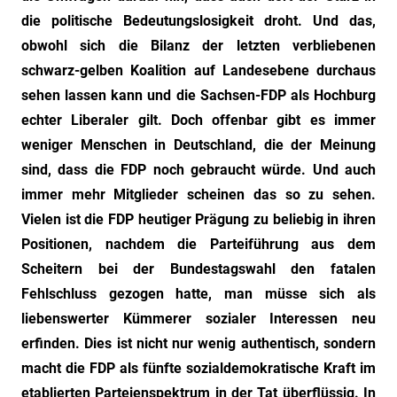
"Das
die politische Bedeutungslosigkeit droht. Und das,
Grauen"
obwohl sich die Bilanz der letzten verbliebenen
und
schwarz-gelben Koalition auf Landesebene durchaus
"Spukschloss
Deutschland"
sehen lassen kann und die Sachsen-FDP als Hochburg
echter Liberaler gilt. Doch offenbar gibt es immer
weniger Menschen in Deutschland, die der Meinung
sind, dass die FDP noch gebraucht würde. Und auch
immer mehr Mitglieder scheinen das so zu sehen.
Vielen ist die FDP heutiger Prägung zu beliebig in ihren
Positionen, nachdem die Parteiführung aus dem
Scheitern bei der Bundestagswahl den fatalen
Fehlschluss gezogen hatte, man müsse sich als
liebenswerter Kümmerer sozialer Interessen neu
erfinden. Dies ist nicht nur wenig authentisch, sondern
macht die FDP als fünfte sozialdemokratische Kraft im
etablierten Parteienspektrum in der Tat überflüssig. In