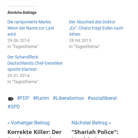
Ähnliche Beiträge
Die ramponierte Marke:
Der Abschied des Doktor
Wenn der Name zur Last
„Ex“: Chatzi trägt Eulen nach
wird
Athen
29.06.2014
28.04.2013
In "Tagesthema"
In "Tagesthema"
Der Schandfleck:
Deutschlands Chef-Genetiker
spricht Klartext
26.01.2014
In "Tagesthema"
FDP
Karim
Liberalismus
sozialliberal
SPD
Beitragsnavigation
Vorheriger Beitrag
Nächster Beitrag
Korrekte Killer: Der
"Shariah Police":