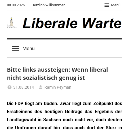
Zum
08.08.2026
Herzlich willkommen!
Menü
Inhalt
springen
Liberale
Der
Blog
Warte
Menü
des
Autors
von
Bitte links aussteigen: Wenn liberal
"Corona,
Klima,
nicht sozialistisch genug ist
Gendergaga",
31.08.2014
Ramin Peymani
"2020",
Tagesthema
"Weltchaos",
Die FDP liegt am Boden. Zwar liegt zum Zeitpunkt des
"Chronik
des
Erscheinens des heutigen Beitrags das Ergebnis der
Untergangs",
Landtagswahl in Sachsen noch nicht vor, doch deuten
"Hexenjagd",
die Umfragen darauf hin, dass auch dort der Sturz in