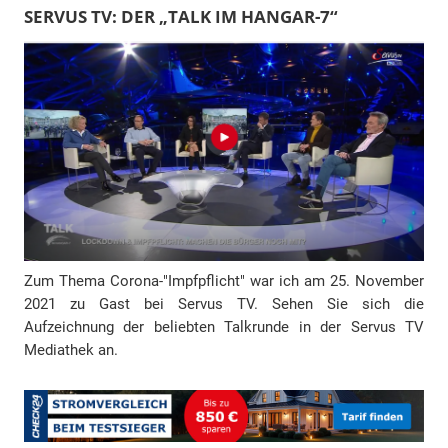
l
SERVUS TV: DER „TALK IM HANGAR-7“
-
A
d
r
e
s
s
e
Zum Thema Corona-"Impfpflicht" war ich am 25. November
2021 zu Gast bei Servus TV. Sehen Sie sich die
Aufzeichnung der beliebten Talkrunde in der Servus TV
Mediathek an.