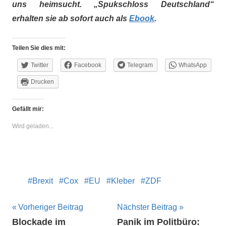
uns heimsucht. „Spukschloss Deutschland“
erhalten sie ab sofort auch als
Ebook
.
Teilen Sie dies mit:
Twitter
Facebook
Telegram
WhatsApp
Drucken
Gefällt mir:
Wird geladen...
Brexit
Cox
EU
Kleber
ZDF
Beitragsnavigation
Vorheriger Beitrag
Nächster Beitrag
Blockade im
Panik im Politbüro: