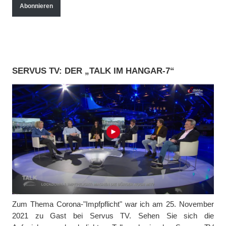
a
Abonnieren
i
l
-
A
SERVUS TV: DER „TALK IM HANGAR-7“
d
r
e
s
s
e
Zum Thema Corona-"Impfpflicht" war ich am 25. November
2021 zu Gast bei Servus TV. Sehen Sie sich die