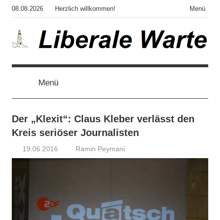
Zum
08.08.2026
Herzlich willkommen!
Menü
Inhalt
springen
Liberale
Der
Blog
des
Menü
Warte
Autors
von
"Corona,
Der „Klexit“: Claus Kleber verlässt den
Klima,
Kreis seriöser Journalisten
Gendergaga",
19.06.2016
Ramin Peymani
"2020",
Tagesthema
"Weltchaos",
"Chronik
des
Untergangs",
"Hexenjagd",