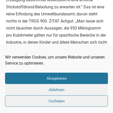
Stickstoffdioxid-Belastung zu erwarten ist.“ Das ist eine
reine Erfindung des Umweltbundesamt, davon steht
nichts in der TRGS 900. ZITAT Achgut: „Man lasse sich
nicht täuschen durch Aussagen, die 950 Mikrogramm
pro Kubikmeter gälten nur für spezifische Bereiche in der
Industrie, in denen Kinder und ältere Menschen sich nicht
aufhielten. Die Gefahrstoffverordnung schließt lediglich
den Bergbau, der seine eigenen Regeln hat, und
Wir verwenden Cookies, um unsere Website und unseren
Service zu optimieren.
Privathaushalte aus. Ansonsten gilt der Grenzwert
prinzipiell für jeden Arbeitsplatz, also auch in Schulen
(Chemieunterricht), in Krankenhäusern und in
Akzeptieren
Seniorenheimen. Er gilt auch für alle Beschäftigten
Ablehnen
unabhängig von deren Gesundheitszustand, also für
gesunde 60jährige ebenso, wie für 40jährige Asthmatiker
Vorlieben
ober den 50jährigen mit einer Bronchitis. Letztere dürfen
also acht Stunden am Tag schweißen und Abends im