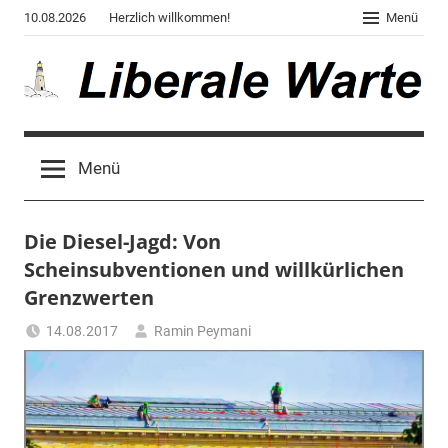
Zum
10.08.2026
Herzlich willkommen!
Menü
Inhalt
springen
Liberale
Der
Blog
Warte
Menü
des
Autors
von
Die Diesel-Jagd: Von
"Corona,
Klima,
Scheinsubventionen und willkürlichen
Gendergaga",
Grenzwerten
"2020",
14.08.2017
Ramin Peymani
"Weltchaos",
Tagesthema
"Chronik
des
Untergangs",
"Hexenjagd",