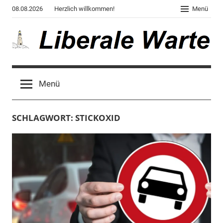
Zum
08.08.2026
Herzlich willkommen!
Menü
Inhalt
springen
Liberale
Der
Blog
Warte
Menü
des
Autors
von
SCHLAGWORT:
STICKOXID
"Corona,
Klima,
Gendergaga",
"2020",
"Weltchaos",
"Chronik
des
Untergangs",
"Hexenjagd",