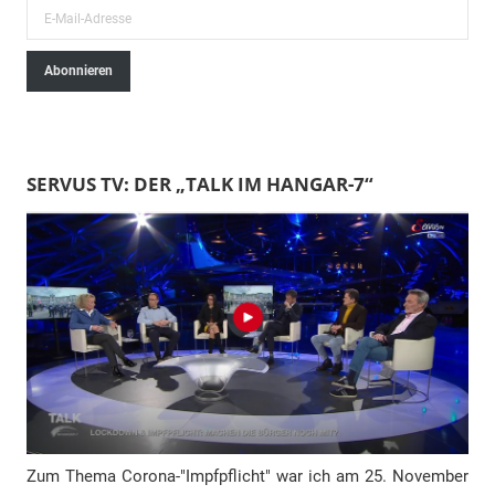
E
-
Abonnieren
M
a
i
l
SERVUS TV: DER „TALK IM HANGAR-7“
-
A
d
r
e
s
s
e
Zum Thema Corona-"Impfpflicht" war ich am 25. November