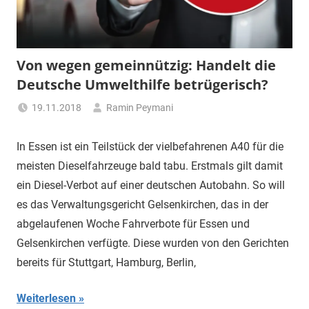
"Das
Grauen"
und
"Spukschloss
Von wegen gemeinnützig: Handelt die
Deutschland"
Deutsche Umwelthilfe betrügerisch?
19.11.2018
Ramin Peymani
Tagesthema
In Essen ist ein Teilstück der vielbefahrenen A40 für die
meisten Dieselfahrzeuge bald tabu. Erstmals gilt damit
ein Diesel-Verbot auf einer deutschen Autobahn. So will
es das Verwaltungsgericht Gelsenkirchen, das in der
abgelaufenen Woche Fahrverbote für Essen und
Gelsenkirchen verfügte. Diese wurden von den Gerichten
bereits für Stuttgart, Hamburg, Berlin,
Weiterlesen