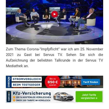
d
r
e
s
s
e
Zum Thema Corona-"Impfpflicht" war ich am 25. November
2021 zu Gast bei Servus TV. Sehen Sie sich die
Aufzeichnung der beliebten Talkrunde in der Servus TV
Mediathek an.