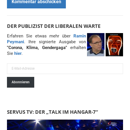
DER PUBLIZIST DER LIBERALEN WARTE
Erfahren Sie etwas mehr über
Ramin
Peymani
. Ihre signierte Ausgabe von
"Corona, Klima, Gendergaga"
erhalten
Sie
hier
.
E
-
Abonnieren
M
a
i
l
SERVUS TV: DER „TALK IM HANGAR-7“
-
A