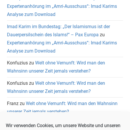
Expertenanhörung im „Amri-Ausschuss“: Imad Karims
Analyse zum Download
Imad Karim im Bundestag: „Der Islamismus ist der
Dauerpersilschein des Islams!“ – Pax Europa
zu
Expertenanhörung im „Amri-Ausschuss“: Imad Karims
Analyse zum Download
Konfuzius
zu
Welt ohne Vernunft: Wird man den
Wahnsinn unserer Zeit jemals verstehen?
Konfuzius
zu
Welt ohne Vernunft: Wird man den
Wahnsinn unserer Zeit jemals verstehen?
Franz
zu
Welt ohne Vernunft: Wird man den Wahnsinn
unserer Zeit jemals verstehen?
Wolfgang Heuer
zu
Welt ohne Vernunft: Wird man den
Wir verwenden Cookies, um unsere Website und unseren