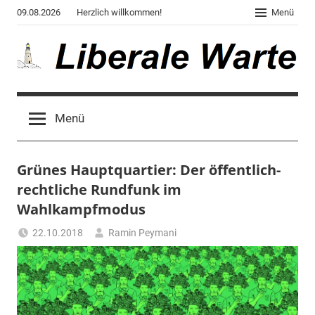
Zum
09.08.2026
Herzlich willkommen!
Menü
Inhalt
springen
Liberale
Der
Blog
Warte
Menü
des
Autors
von
Grünes Hauptquartier: Der öffentlich-
"Corona,
Klima,
rechtliche Rundfunk im
Gendergaga",
Wahlkampfmodus
"2020",
22.10.2018
Ramin Peymani
"Weltchaos",
Tagesthema
"Chronik
des
Untergangs",
"Hexenjagd",