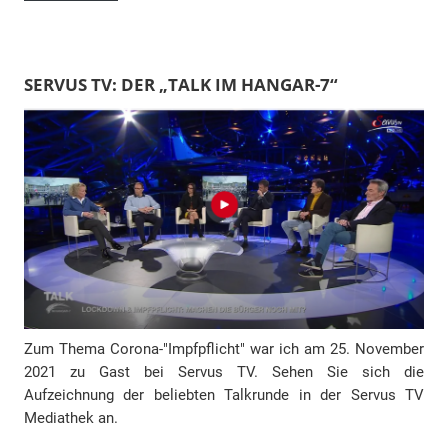
a
i
l
SERVUS TV: DER „TALK IM HANGAR-7“
-
A
d
r
e
s
s
e
Zum Thema Corona-"Impfpflicht" war ich am 25. November
2021 zu Gast bei Servus TV. Sehen Sie sich die
Aufzeichnung der beliebten Talkrunde in der Servus TV
Mediathek an.