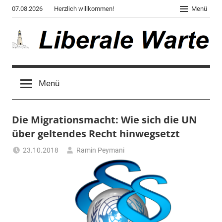
Zum
07.08.2026
Herzlich willkommen!
Menü
Inhalt
springen
Liberale
Der
Blog
Warte
Menü
des
Autors
von
Die Migrationsmacht: Wie sich die UN
"Corona,
Klima,
über geltendes Recht hinwegsetzt
Gendergaga",
23.10.2018
Ramin Peymani
"2020",
Tagesthema
"Weltchaos",
"Chronik
des
Untergangs",
"Hexenjagd",