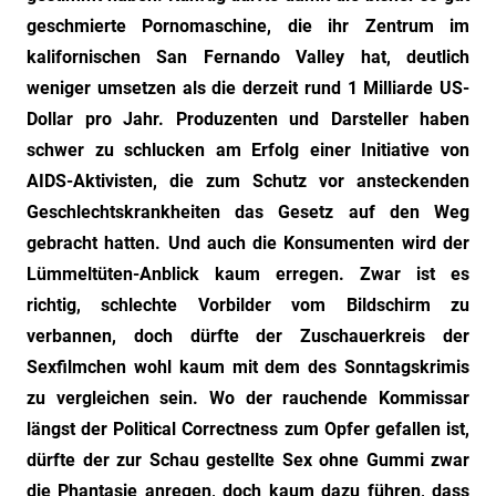
"Das
geschmierte Pornomaschine, die ihr Zentrum im
Grauen"
kalifornischen San Fernando Valley hat, deutlich
und
weniger umsetzen als die derzeit rund 1 Milliarde US-
"Spukschloss
Deutschland"
Dollar pro Jahr. Produzenten und Darsteller haben
schwer zu schlucken am Erfolg einer Initiative von
AIDS-Aktivisten, die zum Schutz vor ansteckenden
Geschlechtskrankheiten das Gesetz auf den Weg
gebracht hatten. Und auch die Konsumenten wird der
Lümmeltüten-Anblick kaum erregen. Zwar ist es
richtig, schlechte Vorbilder vom Bildschirm zu
verbannen, doch dürfte der Zuschauerkreis der
Sexfilmchen wohl kaum mit dem des Sonntagskrimis
zu vergleichen sein. Wo der rauchende Kommissar
längst der Political Correctness zum Opfer gefallen ist,
dürfte der zur Schau gestellte Sex ohne Gummi zwar
die Phantasie anregen, doch kaum dazu führen, dass