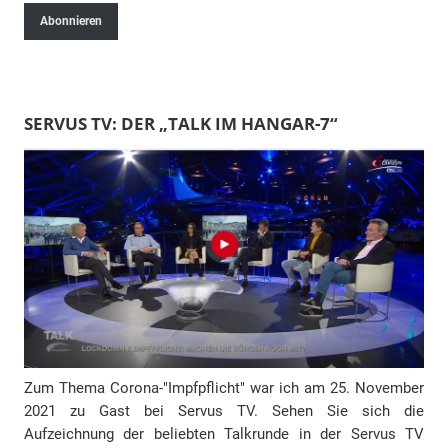
Abonnieren
M
a
i
l
SERVUS TV: DER „TALK IM HANGAR-7“
-
A
d
r
e
s
s
e
Zum Thema Corona-"Impfpflicht" war ich am 25. November
2021 zu Gast bei Servus TV. Sehen Sie sich die
Aufzeichnung der beliebten Talkrunde in der Servus TV