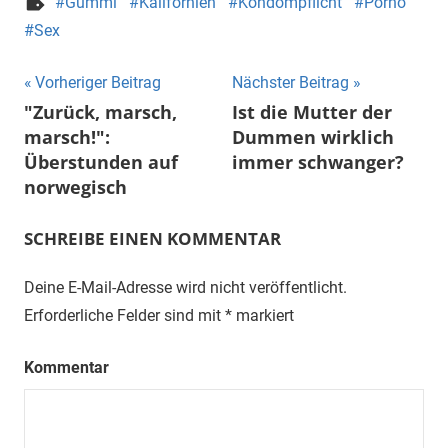
Gummi
Kalifornien
Kondompflicht
Porno
Sex
Beitragsnavigation
Vorheriger Beitrag
Nächster Beitrag
"Zurück, marsch,
Ist die Mutter der
marsch!":
Dummen wirklich
Überstunden auf
immer schwanger?
norwegisch
SCHREIBE EINEN KOMMENTAR
Deine E-Mail-Adresse wird nicht veröffentlicht.
Erforderliche Felder sind mit
*
markiert
Kommentar