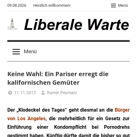
Zum
09.08.2026
Herzlich willkommen!
Menü
Inhalt
springen
Liberale
Der
Blog
Warte
Menü
des
Autors
von
Keine Wahl: Ein Pariser erregt die
"Corona,
Klima,
kalifornischen Gemüter
Gendergaga",
11.11.2012
Ramin Peymani
"2020",
Tagesthema
"Weltchaos",
Der „Klodeckel des Tages“ geht diesmal an die
Bürger
"Chronik
des
von Los Angeles
, die mehrheitlich für ein Gesetz zur
Untergangs",
Einführung einer Kondompflicht bei Pornodrehs
"Hexenjagd",
gestimmt haben. Künftig dürfte damit die bisher so gut