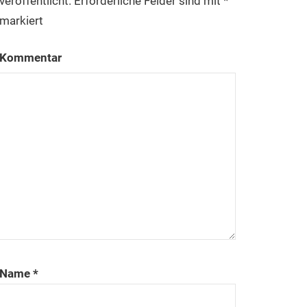
veröffentlicht.
Erforderliche Felder sind mit
*
markiert
Kommentar
Name
*