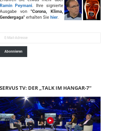
Ramin Peymani
. Ihre signierte
Ausgabe von
"Corona, Klima,
Gendergaga"
erhalten Sie
hier
.
E
-
Abonnieren
M
a
i
l
-
SERVUS TV: DER „TALK IM HANGAR-7“
A
d
r
e
s