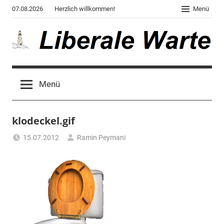
Zum
07.08.2026
Herzlich willkommen!
Menü
Inhalt
springen
Liberale
Der
Blog
Warte
Menü
des
Autors
von
klodeckel.gif
"Corona,
Klima,
15.07.2012
Ramin Peymani
Gendergaga",
"2020",
"Weltchaos",
"Chronik
des
Untergangs",
"Hexenjagd",