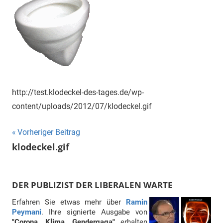
"Das
Grauen"
und
"Spukschloss
Deutschland"
http://test.klodeckel-des-tages.de/wp-
content/uploads/2012/07/klodeckel.gif
Beitragsnavigation
Vorheriger Beitrag
klodeckel.gif
DER PUBLIZIST DER LIBERALEN WARTE
Erfahren Sie etwas mehr über
Ramin
Peymani
. Ihre signierte Ausgabe von
"Corona, Klima, Gendergaga"
erhalten