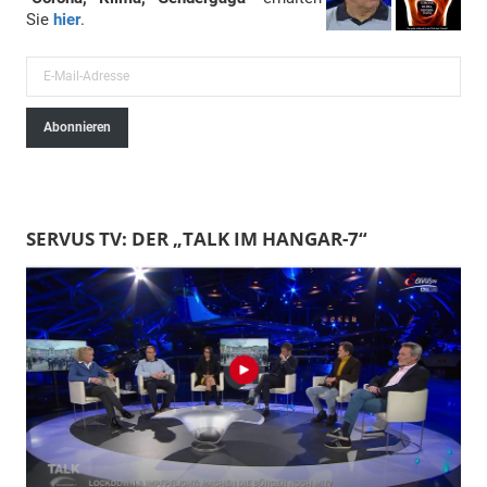
Sie
hier
.
E
-
Abonnieren
M
a
i
l
SERVUS TV: DER „TALK IM HANGAR-7“
-
A
d
r
e
s
s
e