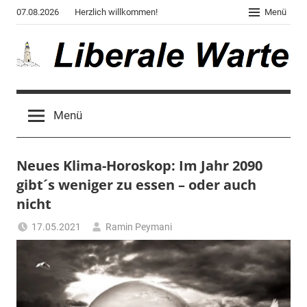
Zum
07.08.2026
Herzlich willkommen!
Menü
Inhalt
springen
Liberale
Der
Blog
Warte
Menü
des
Autors
von
Neues Klima-Horoskop: Im Jahr 2090
"Corona,
Klima,
gibt´s weniger zu essen – oder auch
Gendergaga",
nicht
"2020",
17.05.2021
Ramin Peymani
"Weltchaos",
Tagesthema
"Chronik
des
Untergangs",
"Hexenjagd",