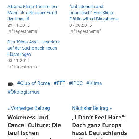
Alberne Klima-Theorie: Der
"Unhistorisch und
Mann als geborener Feind
unpolitisch": Eine Klima-
der Umwelt
Göttin wittert Blasphemie
29.11.2015
07.06.2015
In "Tagesthema"
In "Tagesthema"
Das "Klima-Asyl": Hendricks
auf der Suche nach neuen
Flüchtlingen
08.11.2015
In "Tagesthema"
Club of Rome
FFF
IPCC
Klima
Ökologismus
Beitragsnavigation
Vorheriger Beitrag
Nächster Beitrag
Wokeness und
„I Don’t Feel Hate“:
Cancel Culture: Die
Doch ganz Europa
teuflischen
hasst Deutschlands