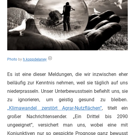
"Das
Grauen"
und
"Spukschloss
Deutschland"
Photo
by
h.koppdelaney
Es ist eine dieser Meldungen, die wir inzwischen eher
beiläufig zur Kenntnis nehmen, weil sie täglich auf uns
niederprasseln. Unser Unterbewusstsein befiehlt uns, sie
zu ignorieren, um geistig gesund zu bleiben.
„Klimawandel zerstört Agrar-Nutzflächen“
, titelt ein
großer Nachrichtensender. „Ein Drittel bis 2090
ungeeignet“, versichert man uns, wobei eine mit
Konjunktiven nur so gespickte Prognose ganz bewusst