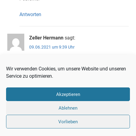
Antworten
Zeller Hermann
sagt:
09.06.2021 um 9:39 Uhr
Eine selbsterfüllende Prognose. Denn die jetzige Politik
Wir verwenden Cookies, um unsere Website und unseren
strebt den Mangel an. Er wird viel schneller kommen
Service zu optimieren.
wenn die Menschen nicht aufhöre zu kriechen
Akzeptieren
Antworten
Ablehnen
SCHREIBE EINEN KOMMENTAR
Vorlieben
Deine E-Mail-Adresse wird nicht veröffentlicht.