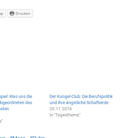
pp
Drucken
spiel: Was uns die
Der Kungel-Club: Die Berufspolitik
Abgeordneten des
und ihre ängstliche Schafherde
osten
20.11.2016
In "Tagesthema"
a"