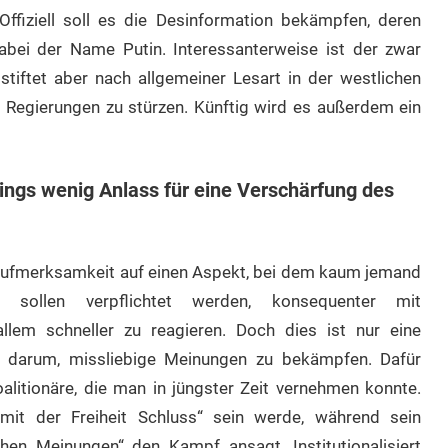
ffiziell soll es die Desinformation bekämpfen, deren
dabei der Name Putin. Interessanterweise ist der zwar
tiftet aber nach allgemeiner Lesart in der westlichen
e Regierungen zu stürzen. Künftig wird es außerdem ein
dings wenig Anlass für eine Verschärfung des
 Aufmerksamkeit auf einen Aspekt, bei dem kaum jemand
ollen verpflichtet werden, konsequenter mit
em schneller zu reagieren. Doch dies ist nur eine
r darum, missliebige Meinungen zu bekämpfen. Dafür
litionäre, die man in jüngster Zeit vernehmen konnte.
„mit der Freiheit Schluss“ sein werde, während sein
hen Meinungen“ den Kampf ansagt. Institutionalisiert