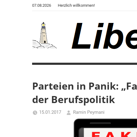
Zum
07.08.2026
Herzlich willkommen!
Inhalt
springen
Liberale
Der
Blog
Warte
des
Autors
Parteien in Panik: „F
von
der Berufspolitik
"Corona,
Klima,
Gendergaga",
15.01.2017
Ramin Peymani
"2020",
Tagesthema
"Weltchaos",
"Chronik