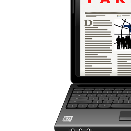
des
Untergangs",
"Hexenjagd",
"Das
Grauen"
und
"Spukschloss
Deutschland"