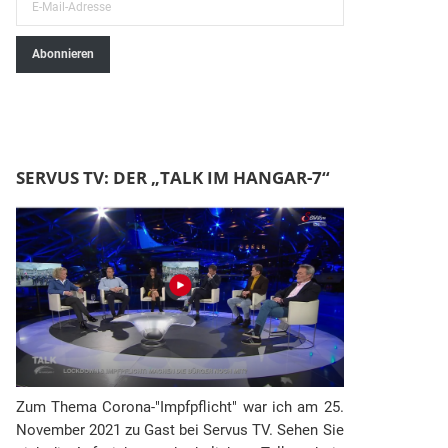
E
-
Abonnieren
M
a
i
l
-
SERVUS TV: DER „TALK IM HANGAR-7“
A
d
r
e
s
s
e
Zum Thema Corona-"Impfpflicht" war ich am 25.
November 2021 zu Gast bei Servus TV. Sehen Sie