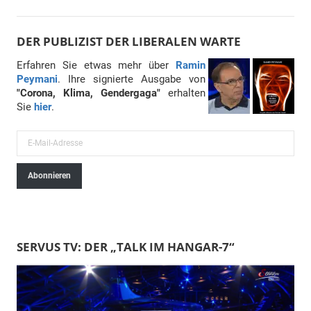
DER PUBLIZIST DER LIBERALEN WARTE
Erfahren Sie etwas mehr über
Ramin
Peymani
. Ihre signierte Ausgabe von
"Corona, Klima, Gendergaga"
erhalten
Sie
hier
.
E
-
Abonnieren
M
a
i
l
SERVUS TV: DER „TALK IM HANGAR-7“
-
A
d