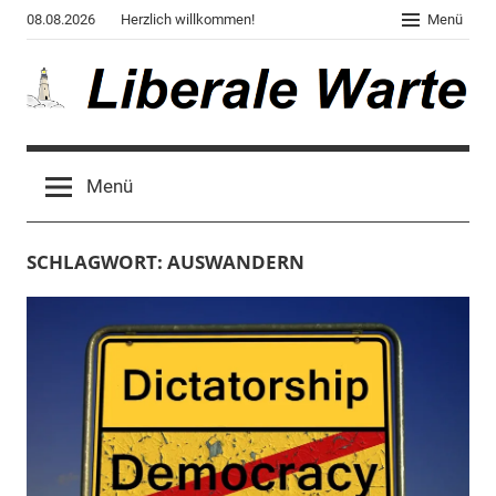
Zum
08.08.2026
Herzlich willkommen!
Menü
Inhalt
springen
Liberale
Der
Blog
Warte
Menü
des
Autors
von
SCHLAGWORT:
AUSWANDERN
"Corona,
Klima,
Gendergaga",
"2020",
"Weltchaos",
"Chronik
des
Untergangs",
"Hexenjagd",