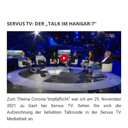
a
i
l
SERVUS TV: DER „TALK IM HANGAR-7“
-
A
d
r
e
s
s
e
Zum Thema Corona-"Impfpflicht" war ich am 25. November
2021 zu Gast bei Servus TV. Sehen Sie sich die
Aufzeichnung der beliebten Talkrunde in der Servus TV
Mediathek an.