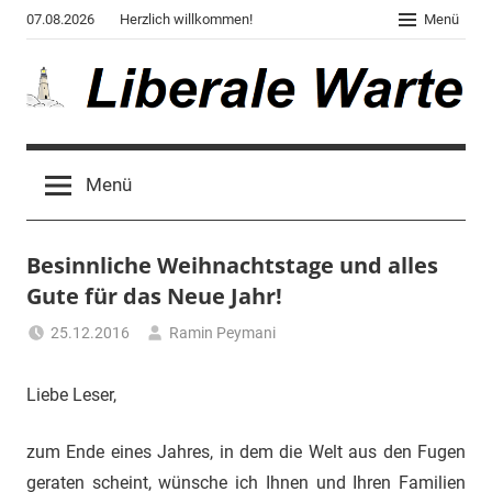
Zum
07.08.2026
Herzlich willkommen!
Menü
Inhalt
springen
Liberale
Der
Blog
Warte
Menü
des
Autors
von
Besinnliche Weihnachtstage und alles
"Corona,
Klima,
Gute für das Neue Jahr!
Gendergaga",
25.12.2016
Ramin Peymani
"2020",
Tagesthema
"Weltchaos",
Liebe Leser,
"Chronik
des
Untergangs",
zum Ende eines Jahres, in dem die Welt aus den Fugen
"Hexenjagd",
geraten scheint, wünsche ich Ihnen und Ihren Familien