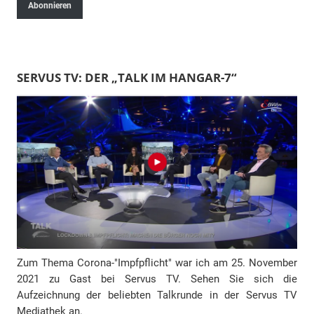
Abonnieren
M
a
i
l
SERVUS TV: DER „TALK IM HANGAR-7“
-
A
d
r
e
s
s
e
Zum Thema Corona-"Impfpflicht" war ich am 25. November
2021 zu Gast bei Servus TV. Sehen Sie sich die
Aufzeichnung der beliebten Talkrunde in der Servus TV
Mediathek an.