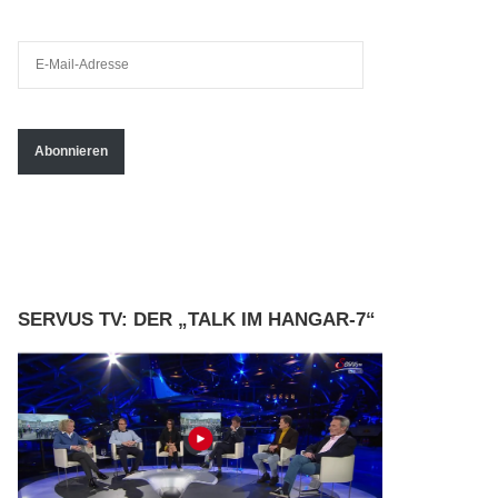
E
-
M
a
Abonnieren
i
l
-
A
d
SERVUS TV: DER „TALK IM HANGAR-7“
r
e
s
s
e