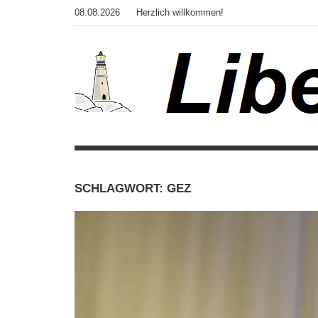
Zum
08.08.2026
Herzlich willkommen!
Inhalt
springen
Der
Liberale
Blog
des
Warte
Autors
SCHLAGWORT:
GEZ
von
"Corona,
Klima,
Gendergaga",
"2020",
"Weltchaos",
"Chronik