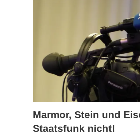
des
Untergangs",
"Hexenjagd",
"Das
Grauen"
und
"Spukschloss
Deutschland"
Marmor, Stein und Eis
Staatsfunk nicht!