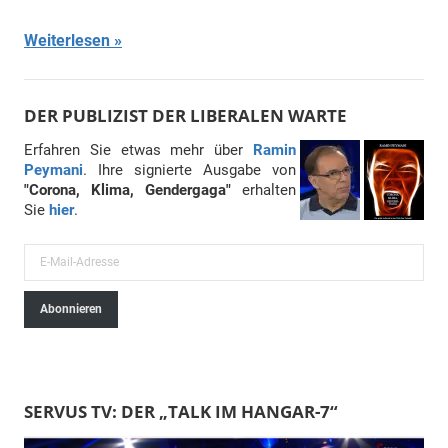
Weiterlesen
DER PUBLIZIST DER LIBERALEN WARTE
Erfahren Sie etwas mehr über
Ramin
Peymani
. Ihre signierte Ausgabe von
"Corona, Klima, Gendergaga"
erhalten
Sie
hier
.
E
-
Abonnieren
M
a
i
l
SERVUS TV: DER „TALK IM HANGAR-7“
-