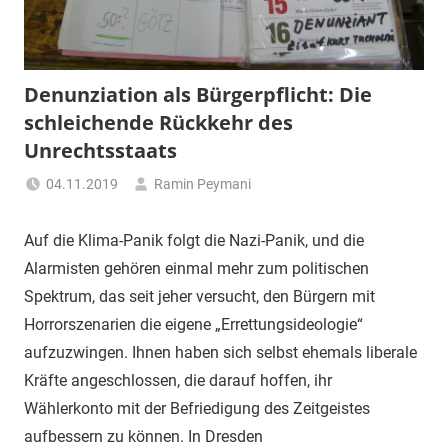
"Das
Grauen"
und
"Spukschloss
Denunziation als Bürgerpflicht: Die
Deutschland"
schleichende Rückkehr des
Unrechtsstaats
04.11.2019
Ramin Peymani
Tagesthema
Auf die Klima-Panik folgt die Nazi-Panik, und die
Alarmisten gehören einmal mehr zum politischen
Spektrum, das seit jeher versucht, den Bürgern mit
Horrorszenarien die eigene „Errettungsideologie“
aufzuzwingen. Ihnen haben sich selbst ehemals liberale
Kräfte angeschlossen, die darauf hoffen, ihr
Wählerkonto mit der Befriedigung des Zeitgeistes
aufbessern zu können. In Dresden