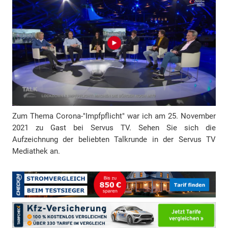
A
d
r
e
s
s
e
Zum Thema Corona-"Impfpflicht" war ich am 25. November
2021 zu Gast bei Servus TV. Sehen Sie sich die
Aufzeichnung der beliebten Talkrunde in der Servus TV
Mediathek an.