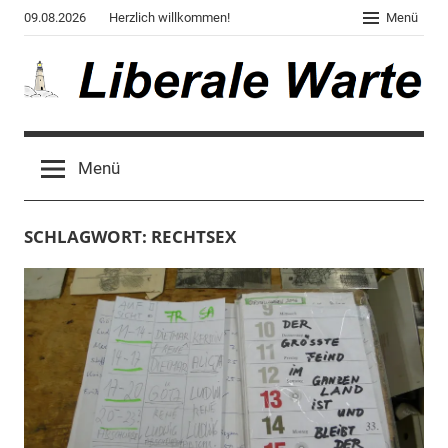
Zum
09.08.2026
Herzlich willkommen!
Menü
Inhalt
springen
Liberale
Der
Blog
Warte
Menü
des
Autors
von
SCHLAGWORT:
RECHTSEX
"Corona,
Klima,
Gendergaga",
"2020",
"Weltchaos",
"Chronik
des
Untergangs",
"Hexenjagd",