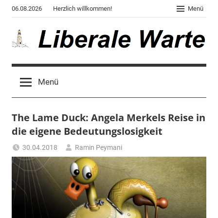
Zum
06.08.2026
Herzlich willkommen!
Menü
Inhalt
springen
Liberale
Der
Blog
Warte
Menü
des
Autors
von
The Lame Duck: Angela Merkels Reise in
"Corona,
Klima,
die eigene Bedeutungslosigkeit
Gendergaga",
30.04.2018
Ramin Peymani
"2020",
Tagesthema
"Weltchaos",
"Chronik
des
Untergangs",
"Hexenjagd",