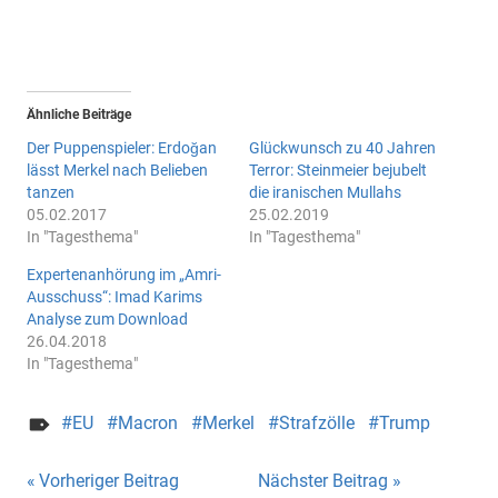
Ähnliche Beiträge
Der Puppenspieler: Erdoğan
Glückwunsch zu 40 Jahren
lässt Merkel nach Belieben
Terror: Steinmeier bejubelt
tanzen
die iranischen Mullahs
05.02.2017
25.02.2019
In "Tagesthema"
In "Tagesthema"
Expertenanhörung im „Amri-
Ausschuss“: Imad Karims
Analyse zum Download
26.04.2018
In "Tagesthema"
EU
Macron
Merkel
Strafzölle
Trump
Beitragsnavigation
Vorheriger Beitrag
Nächster Beitrag