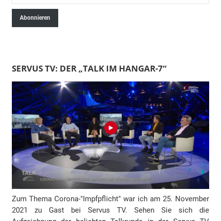
-
Abonnieren
M
a
i
l
SERVUS TV: DER „TALK IM HANGAR-7“
-
A
d
r
e
s
s
e
Zum Thema Corona-"Impfpflicht" war ich am 25. November
2021 zu Gast bei Servus TV. Sehen Sie sich die