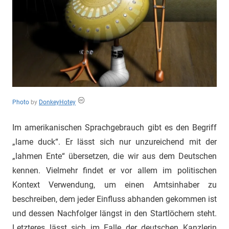
"Das
Grauen"
und
"Spukschloss
Deutschland"
Photo
by
DonkeyHotey
Im amerikanischen Sprachgebrauch gibt es den Begriff
„lame duck“. Er lässt sich nur unzureichend mit der
„lahmen Ente“ übersetzen, die wir aus dem Deutschen
kennen. Vielmehr findet er vor allem im politischen
Kontext Verwendung, um einen Amtsinhaber zu
beschreiben, dem jeder Einfluss abhanden gekommen ist
und dessen Nachfolger längst in den Startlöchern steht.
Letzteres lässt sich im Falle der deutschen Kanzlerin