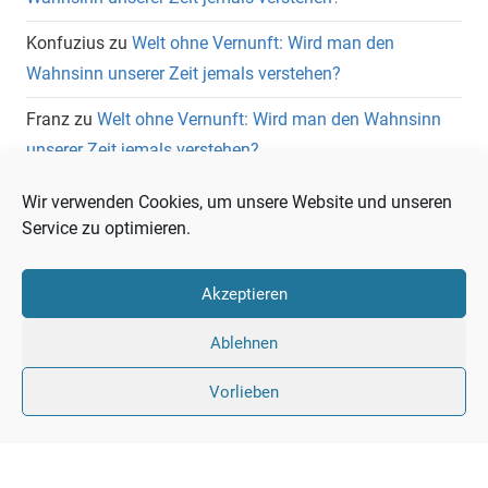
Konfuzius
zu
Welt ohne Vernunft: Wird man den
Wahnsinn unserer Zeit jemals verstehen?
Franz
zu
Welt ohne Vernunft: Wird man den Wahnsinn
unserer Zeit jemals verstehen?
Wolfgang Heuer
zu
Welt ohne Vernunft: Wird man den
Wir verwenden Cookies, um unsere Website und unseren
Wahnsinn unserer Zeit jemals verstehen?
Service zu optimieren.
Akzeptieren
Ablehnen
Vorlieben
Liberale
Twitter
LinkedIn
Facebook
RSS
Warte