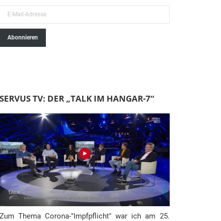
E
-
Abonnieren
M
a
i
l
-
SERVUS TV: DER „TALK IM HANGAR-7“
A
d
r
e
s
s
e
Zum Thema Corona-"Impfpflicht" war ich am 25.