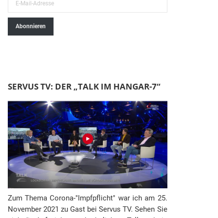
E
-
Abonnieren
M
a
i
l
-
SERVUS TV: DER „TALK IM HANGAR-7“
A
d
r
e
s
s
e
Zum Thema Corona-"Impfpflicht" war ich am 25.
November 2021 zu Gast bei Servus TV. Sehen Sie