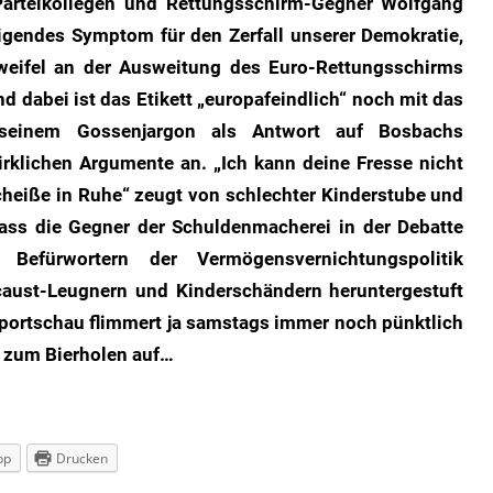
Parteikollegen und Rettungsschirm-Gegner Wolfgang
igendes Symptom für den Zerfall unserer Demokratie,
Zweifel an der Ausweitung des Euro-Rettungsschirms
d dabei ist das Etikett „europafeindlich“ noch mit das
 seinem Gossenjargon als Antwort auf Bosbachs
irklichen Argumente an. „Ich kann deine Fresse nicht
cheiße in Ruhe“ zeugt von schlechter Kinderstube und
ass die Gegner der Schuldenmacherei in der Debatte
efürwortern der Vermögensvernichtungspolitik
caust-Leugnern und Kinderschändern heruntergestuft
Sportschau flimmert ja samstags immer noch pünktlich
s zum Bierholen auf…
pp
Drucken