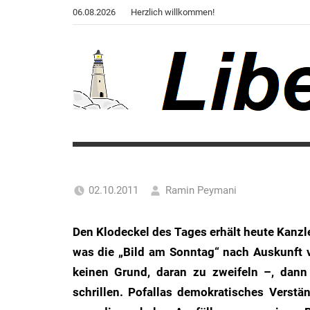
Zum
06.08.2026
Herzlich willkommen!
Inhalt
springen
Liberale
Der
Blog
Warte
des
Autors
02.10.2011
Ramin Peymani
von
Tagesthema
"Corona,
Den Klodeckel des Tages erhält heute Kanz
Klima,
was die „Bild am Sonntag“ nach Auskunft 
Gendergaga",
"2020",
keinen Grund, daran zu zweifeln –, dann
"Weltchaos",
schrillen. Pofallas demokratisches Verstä
"Chronik