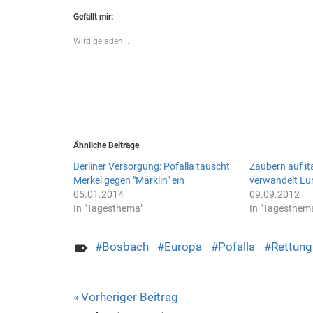
Gefällt mir:
Wird geladen...
Ähnliche Beiträge
Berliner Versorgung: Pofalla tauscht
Zaubern auf ita
Merkel gegen "Märklin" ein
verwandelt Eur
05.01.2014
09.09.2012
In "Tagesthema"
In "Tagesthem
Bosbach
Europa
Pofalla
Rettung
Beitragsnavigation
Vorheriger Beitrag