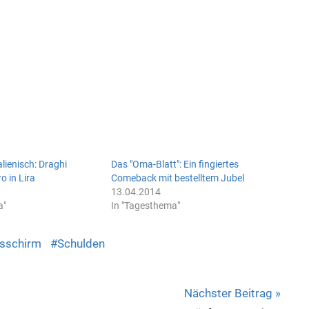
lienisch: Draghi
Das "Oma-Blatt": Ein fingiertes
o in Lira
Comeback mit bestelltem Jubel
13.04.2014
a"
In "Tagesthema"
sschirm
Schulden
Nächster Beitrag