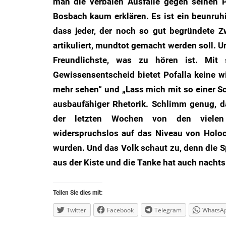
man die verbalen Ausfälle gegen seinen 
des
Bosbach kaum erklären. Es ist ein beunruh
Untergangs",
dass jeder, der noch so gut begründete 
"Hexenjagd",
artikuliert, mundtot gemacht werden soll. Un
"Das
Freundlichste, was zu hören ist. Mit
Grauen"
Gewissensentscheid bietet Pofalla keine w
und
mehr sehen“ und „Lass mich mit so einer S
"Spukschloss
Deutschland"
ausbaufähiger Rhetorik. Schlimm genug, d
der letzten Wochen von den vielen B
widerspruchslos auf das Niveau von Holo
wurden. Und das Volk schaut zu, denn die 
aus der Kiste und die Tanke hat auch nacht
Teilen Sie dies mit:
Twitter
Facebook
Telegram
WhatsA