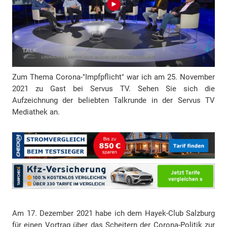
e
s
s
e
Zum Thema Corona-"Impfpflicht" war ich am 25. November
2021 zu Gast bei Servus TV. Sehen Sie sich die
Aufzeichnung der beliebten Talkrunde in der Servus TV
Mediathek an.
Am 17. Dezember 2021 habe ich dem Hayek-Club Salzburg
für einen Vortrag über das Scheitern der Corona-Politik zur