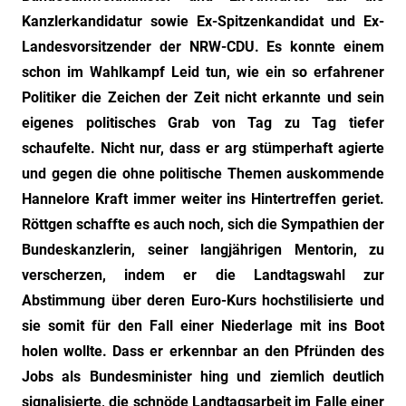
"Das
Kanzlerkandidatur sowie Ex-Spitzenkandidat und Ex-
Grauen"
Landesvorsitzender der NRW-CDU. Es konnte einem
und
schon im Wahlkampf Leid tun, wie ein so erfahrener
"Spukschloss
Deutschland"
Politiker die Zeichen der Zeit nicht erkannte und sein
eigenes politisches Grab von Tag zu Tag tiefer
schaufelte. Nicht nur, dass er arg stümperhaft agierte
und gegen die ohne politische Themen auskommende
Hannelore Kraft immer weiter ins Hintertreffen geriet.
Röttgen schaffte es auch noch, sich die Sympathien der
Bundeskanzlerin, seiner langjährigen Mentorin, zu
verscherzen, indem er die Landtagswahl zur
Abstimmung über deren Euro-Kurs hochstilisierte und
sie somit für den Fall einer Niederlage mit ins Boot
holen wollte. Dass er erkennbar an den Pfründen des
Jobs als Bundesminister hing und ziemlich deutlich
signalisierte, die schnöde Landtagsarbeit im Falle einer