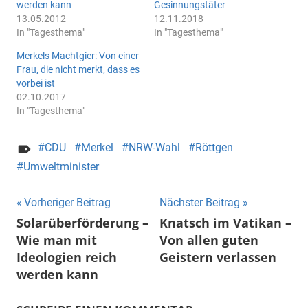
werden kann
Gesinnungstäter
13.05.2012
12.11.2018
In "Tagesthema"
In "Tagesthema"
Merkels Machtgier: Von einer
Frau, die nicht merkt, dass es
vorbei ist
02.10.2017
In "Tagesthema"
CDU
Merkel
NRW-Wahl
Röttgen
Umweltminister
Beitragsnavigation
Vorheriger Beitrag
Nächster Beitrag
Solarüberförderung –
Knatsch im Vatikan –
Wie man mit
Von allen guten
Ideologien reich
Geistern verlassen
werden kann