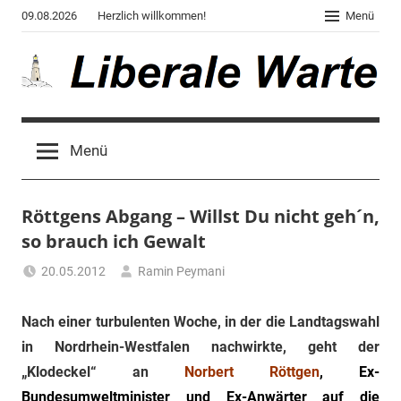
Zum
09.08.2026
Herzlich willkommen!
Menü
Inhalt
springen
Liberale
Der
Blog
Warte
Menü
des
Autors
von
Röttgens Abgang – Willst Du nicht geh´n,
"Corona,
Klima,
so brauch ich Gewalt
Gendergaga",
20.05.2012
Ramin Peymani
"2020",
Tagesthema
"Weltchaos",
Nach einer turbulenten Woche, in der die Landtagswahl
"Chronik
des
in Nordrhein-Westfalen nachwirkte, geht der
Untergangs",
„Klodeckel“ an
Norbert Röttgen
, Ex-
"Hexenjagd",
Bundesumweltminister und Ex-Anwärter auf die