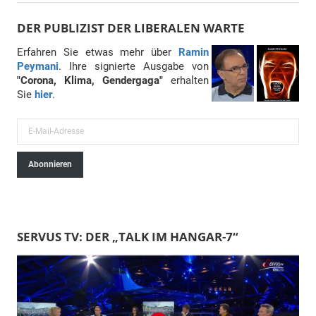
DER PUBLIZIST DER LIBERALEN WARTE
Erfahren Sie etwas mehr über
Ramin
Peymani
. Ihre signierte Ausgabe von
"Corona, Klima, Gendergaga"
erhalten
Sie
hier
.
E
-
Abonnieren
M
a
i
l
SERVUS TV: DER „TALK IM HANGAR-7“
-
A
d
r