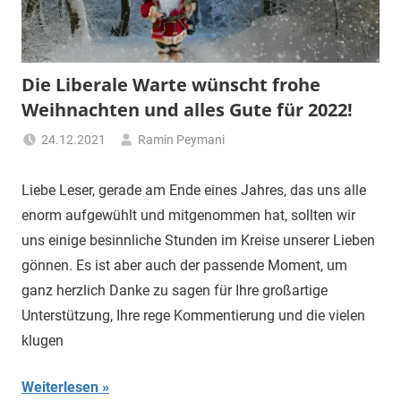
"Das
Grauen"
und
"Spukschloss
Die Liberale Warte wünscht frohe
Deutschland"
Weihnachten und alles Gute für 2022!
24.12.2021
Ramin Peymani
Tagesthema
Liebe Leser, gerade am Ende eines Jahres, das uns alle
enorm aufgewühlt und mitgenommen hat, sollten wir
uns einige besinnliche Stunden im Kreise unserer Lieben
gönnen. Es ist aber auch der passende Moment, um
ganz herzlich Danke zu sagen für Ihre großartige
Unterstützung, Ihre rege Kommentierung und die vielen
klugen
Weiterlesen