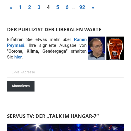
Beitragsnavigation
Vorherige
Nächste
«
1
2
3
4
5
6
92
»
…
Beiträge
Beiträge
DER PUBLIZIST DER LIBERALEN WARTE
Erfahren Sie etwas mehr über
Ramin
Peymani
. Ihre signierte Ausgabe von
"Corona, Klima, Gendergaga"
erhalten
Sie
hier
.
E
-
Abonnieren
M
a
i
l
SERVUS TV: DER „TALK IM HANGAR-7“
-
A