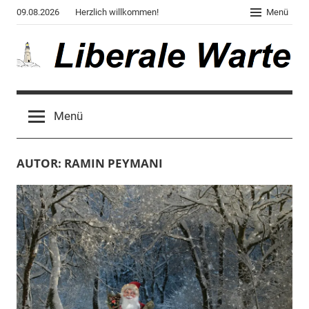
Zum
09.08.2026
Herzlich willkommen!
Menü
Inhalt
springen
Liberale
Der
Blog
Warte
Menü
des
Autors
von
AUTOR:
RAMIN PEYMANI
"Corona,
Klima,
Gendergaga",
"2020",
"Weltchaos",
"Chronik
des
Untergangs",
"Hexenjagd",