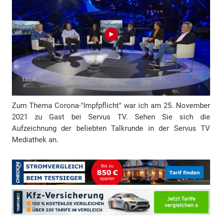
d
r
e
s
s
e
Zum Thema Corona-"Impfpflicht" war ich am 25. November
2021 zu Gast bei Servus TV. Sehen Sie sich die
Aufzeichnung der beliebten Talkrunde in der Servus TV
Mediathek an.