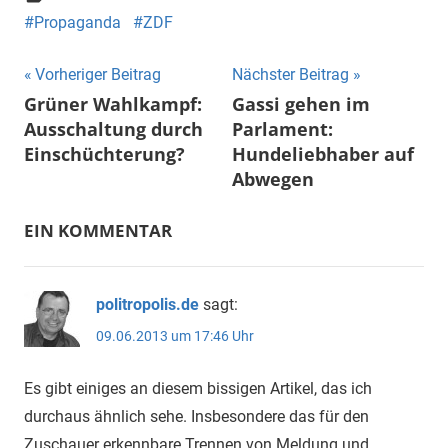
Propaganda
ZDF
Beitragsnavigation
Vorheriger Beitrag
Nächster Beitrag
Grüner Wahlkampf:
Gassi gehen im
Ausschaltung durch
Parlament:
Einschüchterung?
Hundeliebhaber auf
Abwegen
EIN KOMMENTAR
politropolis.de
sagt:
09.06.2013 um 17:46 Uhr
Es gibt einiges an diesem bissigen Artikel, das ich
durchaus ähnlich sehe. Insbesondere das für den
Zuschauer erkennbare Trennen von Meldung und