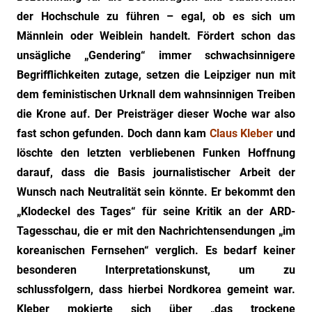
"Das
der Hochschule zu führen – egal, ob es sich um
Grauen"
Männlein oder Weiblein handelt. Fördert schon das
und
unsägliche „Gendering“ immer schwachsinnigere
"Spukschloss
Deutschland"
Begrifflichkeiten zutage, setzen die Leipziger nun mit
dem feministischen Urknall dem wahnsinnigen Treiben
die Krone auf. Der Preisträger dieser Woche war also
fast schon gefunden. Doch dann kam
Claus Kleber
und
löschte den letzten verbliebenen Funken Hoffnung
darauf, dass die Basis journalistischer Arbeit der
Wunsch nach Neutralität sein könnte. Er bekommt den
„Klodeckel des Tages“ für seine Kritik an der ARD-
Tagesschau, die er mit den Nachrichtensendungen „im
koreanischen Fernsehen“ verglich. Es bedarf keiner
besonderen Interpretationskunst, um zu
schlussfolgern, dass hierbei Nordkorea gemeint war.
Kleber mokierte sich über „das trockene