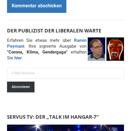
DER PUBLIZIST DER LIBERALEN WARTE
Erfahren Sie etwas mehr über
Ramin
Peymani
. Ihre signierte Ausgabe von
"Corona, Klima, Gendergaga"
erhalten
Sie
hier
.
E
-
Abonnieren
M
a
i
l
SERVUS TV: DER „TALK IM HANGAR-7“
-
A