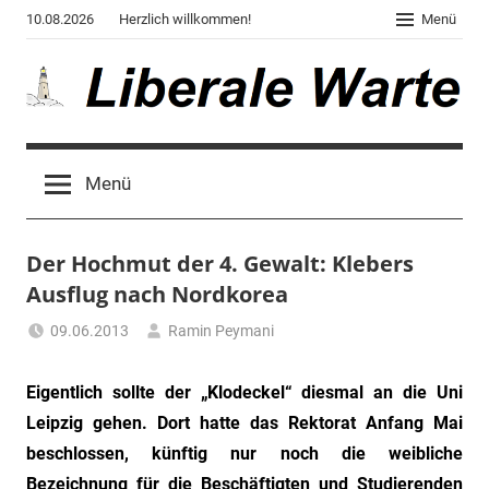
Zum
10.08.2026
Herzlich willkommen!
Menü
Inhalt
springen
Liberale
Der
Blog
Warte
Menü
des
Autors
von
Der Hochmut der 4. Gewalt: Klebers
"Corona,
Klima,
Ausflug nach Nordkorea
Gendergaga",
09.06.2013
Ramin Peymani
"2020",
Tagesthema
"Weltchaos",
Eigentlich sollte der „Klodeckel“ diesmal an die Uni
"Chronik
des
Leipzig gehen. Dort hatte das Rektorat Anfang Mai
Untergangs",
beschlossen, künftig nur noch die weibliche
"Hexenjagd",
Bezeichnung für die Beschäftigten und Studierenden