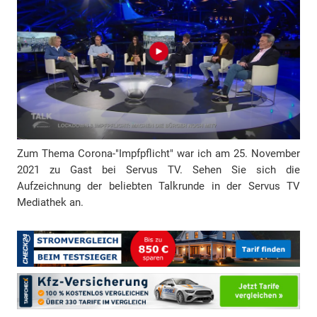
d
r
e
s
s
e
Zum Thema Corona-"Impfpflicht" war ich am 25. November
2021 zu Gast bei Servus TV. Sehen Sie sich die
Aufzeichnung der beliebten Talkrunde in der Servus TV
Mediathek an.