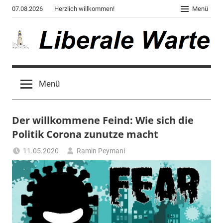
Zum
07.08.2026
Herzlich willkommen!
Menü
Inhalt
springen
Liberale
Der
Blog
Warte
Menü
des
Autors
von
Der willkommene Feind: Wie sich die
"Corona,
Klima,
Politik Corona zunutze macht
Gendergaga",
11.05.2020
Ramin Peymani
"2020",
Tagesthema
"Weltchaos",
"Chronik
des
Untergangs",
"Hexenjagd",