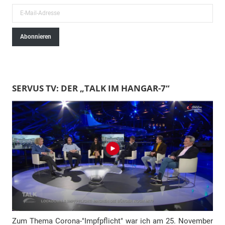
E
-
Abonnieren
M
a
i
l
SERVUS TV: DER „TALK IM HANGAR-7“
-
A
d
r
e
s
s
e
Zum Thema Corona-"Impfpflicht" war ich am 25. November