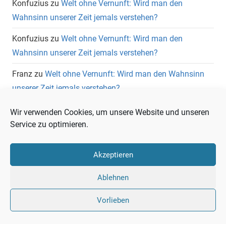
Konfuzius
zu
Welt ohne Vernunft: Wird man den
Wahnsinn unserer Zeit jemals verstehen?
Konfuzius
zu
Welt ohne Vernunft: Wird man den
Wahnsinn unserer Zeit jemals verstehen?
Franz
zu
Welt ohne Vernunft: Wird man den Wahnsinn
unserer Zeit jemals verstehen?
Wolfgang Heuer
zu
Welt ohne Vernunft: Wird man den
Wir verwenden Cookies, um unsere Website und unseren
Wahnsinn unserer Zeit jemals verstehen?
Service zu optimieren.
Akzeptieren
Ablehnen
Vorlieben
Liberale
Twitter
LinkedIn
Facebook
RSS