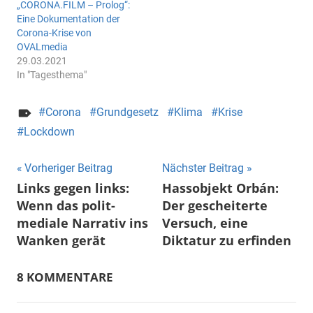
„CORONA.FILM – Prolog“:
Eine Dokumentation der
Corona-Krise von
OVALmedia
29.03.2021
In "Tagesthema"
Corona
Grundgesetz
Klima
Krise
Lockdown
Beitragsnavigation
Vorheriger Beitrag
Nächster Beitrag
Links gegen links:
Hassobjekt Orbán:
Wenn das polit-
Der gescheiterte
mediale Narrativ ins
Versuch, eine
Wanken gerät
Diktatur zu erfinden
8 KOMMENTARE