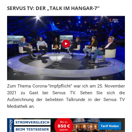
l
SERVUS TV: DER „TALK IM HANGAR-7“
-
A
d
r
e
s
s
e
Zum Thema Corona-"Impfpflicht" war ich am 25. November
2021 zu Gast bei Servus TV. Sehen Sie sich die
Aufzeichnung der beliebten Talkrunde in der Servus TV
Mediathek an.