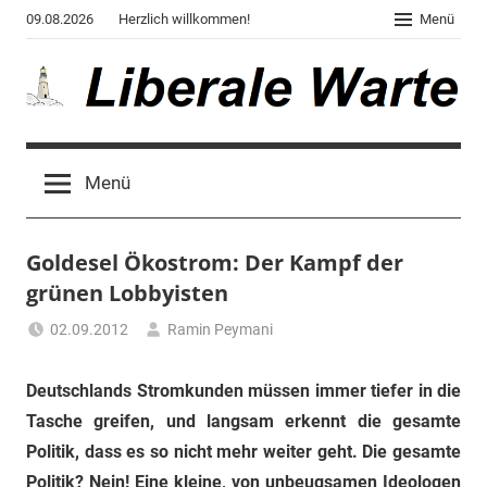
Zum
09.08.2026
Herzlich willkommen!
Menü
Inhalt
springen
Liberale
Der
Blog
Warte
Menü
des
Autors
von
Goldesel Ökostrom: Der Kampf der
"Corona,
Klima,
grünen Lobbyisten
Gendergaga",
02.09.2012
Ramin Peymani
"2020",
Tagesthema
"Weltchaos",
Deutschlands Stromkunden müssen immer tiefer in die
"Chronik
des
Tasche greifen, und langsam erkennt die gesamte
Untergangs",
Politik, dass es so nicht mehr weiter geht. Die gesamte
"Hexenjagd",
Politik? Nein! Eine kleine, von unbeugsamen Ideologen