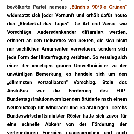
"Das
bevölkerte Partei namens
„Bündnis 90/Die Grünen“
Grauen"
widersetzt sich jeder Vernunft und erhält dafür heute
und
den „Klodeckel des Tages“. Die Art und Weise, wie
"Spukschloss
Deutschland"
Vorschläge Andersdenkender diffamiert werden,
erinnert an den Beißreflex von Sekten, die sich nicht
nur sachlichen Argumenten verweigern, sondern sich
jede Form der Hinterfragung verbitten. So verstieg sich
einer der unseligen grünen Umweltminister zu der
unwürdigen Bemerkung, es handele sich um den
„dümmsten vorstellbaren“ Vorschlag. Stein des
Anstoßes war die Forderung des FDP-
Bundestagsfraktionsvorsitzenden Brüderle nach einem
Neubaustopp für Windräder und Solaranlagen. Bereits
Bundeswirtschaftsminister Rösler hatte sich zuvor für
eine schnelle Abkehr von der Förderung der
verteuerbaren Energien ausgesprochen und auch