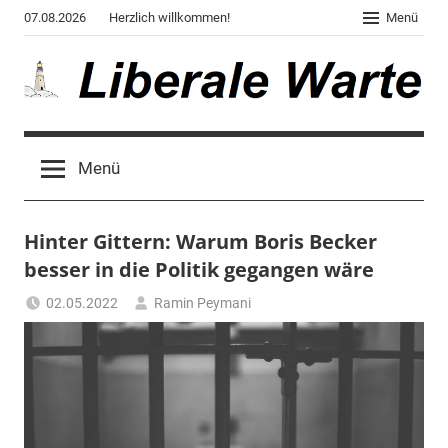
Zum
07.08.2026
Herzlich willkommen!
Menü
Inhalt
springen
Liberale
Der
Blog
Warte
Menü
des
Autors
von
Hinter Gittern: Warum Boris Becker
"Corona,
Klima,
besser in die Politik gegangen wäre
Gendergaga",
02.05.2022
Ramin Peymani
"2020",
Tagesthema
"Weltchaos",
"Chronik
des
Untergangs",
"Hexenjagd",