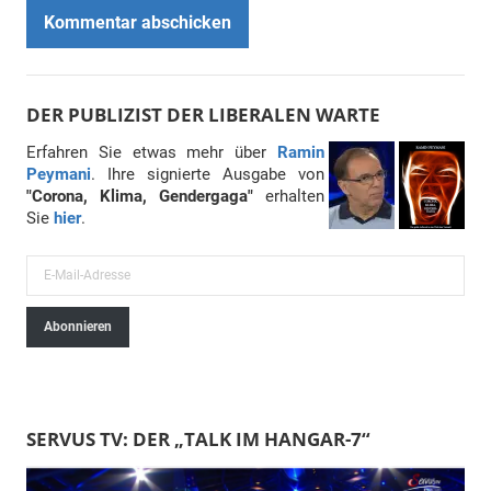
DER PUBLIZIST DER LIBERALEN WARTE
Erfahren Sie etwas mehr über
Ramin
Peymani
. Ihre signierte Ausgabe von
"Corona, Klima, Gendergaga"
erhalten
Sie
hier
.
E
-
Abonnieren
M
a
i
l
SERVUS TV: DER „TALK IM HANGAR-7“
-
A