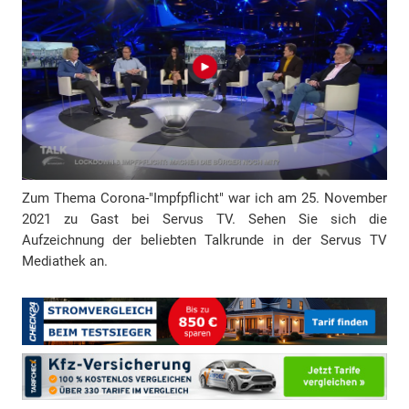
d
r
e
s
s
e
Zum Thema Corona-"Impfpflicht" war ich am 25. November
2021 zu Gast bei Servus TV. Sehen Sie sich die
Aufzeichnung der beliebten Talkrunde in der Servus TV
Mediathek an.