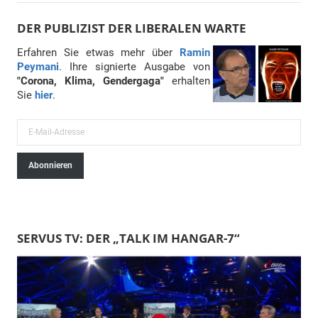
DER PUBLIZIST DER LIBERALEN WARTE
Erfahren Sie etwas mehr über
Ramin
Peymani
. Ihre signierte Ausgabe von
"Corona, Klima, Gendergaga"
erhalten
Sie
hier
.
E
-
Abonnieren
M
a
i
l
SERVUS TV: DER „TALK IM HANGAR-7“
-
A
d
r