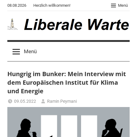
Zum
08.08.2026
Herzlich willkommen!
Menü
Inhalt
springen
Liberale
Der
Blog
Warte
Menü
des
Autors
von
Hungrig im Bunker: Mein Interview mit
"Corona,
Klima,
dem Europäischen Institut für Klima
Gendergaga",
und Energie
"2020",
09.05.2022
Ramin Peymani
"Weltchaos",
Tagesthema
"Chronik
des
Untergangs",
"Hexenjagd",