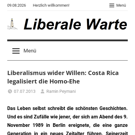
Zum
09.08.2026
Herzlich willkommen!
Menü
Inhalt
springen
Liberale
Der
Blog
Warte
Menü
des
Autors
von
Liberalismus wider Willen: Costa Rica
"Corona,
Klima,
legalisiert die Homo-Ehe
Gendergaga",
07.07.2013
Ramin Peymani
"2020",
Tagesthema
"Weltchaos",
Das Leben selbst schreibt die schönsten Geschichten.
"Chronik
des
Und es sind Zufälle wie jener, der sich am Abend des 9.
Untergangs",
November 1989 in Berlin ereignete, die eine ganze
"Hexenjagd",
Generation in ein neues Zeitalter führen. Seinerzeit