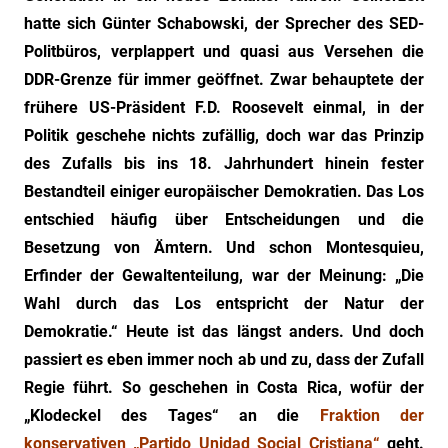
"Das
hatte sich Günter Schabowski, der Sprecher des SED-
Grauen"
Politbüros, verplappert und quasi aus Versehen die
und
DDR-Grenze für immer geöffnet. Zwar behauptete der
"Spukschloss
Deutschland"
frühere US-Präsident F.D. Roosevelt einmal, in der
Politik geschehe nichts zufällig, doch war das Prinzip
des Zufalls bis ins 18. Jahrhundert hinein fester
Bestandteil einiger europäischer Demokratien. Das Los
entschied häufig über Entscheidungen und die
Besetzung von Ämtern. Und schon Montesquieu,
Erfinder der Gewaltenteilung, war der Meinung: „Die
Wahl durch das Los entspricht der Natur der
Demokratie.“ Heute ist das längst anders. Und doch
passiert es eben immer noch ab und zu, dass der Zufall
Regie führt. So geschehen in Costa Rica, wofür der
„Klodeckel des Tages“ an die
Fraktion der
konservativen „Partido Unidad Social Cristiana“
geht.