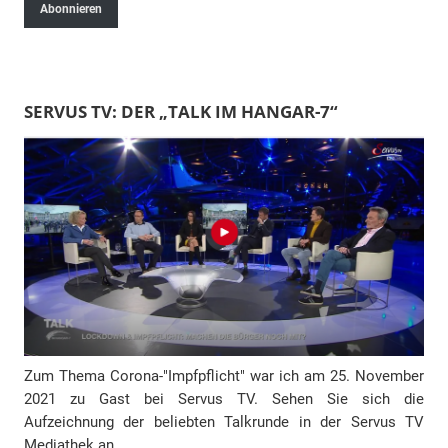
Abonnieren
M
a
i
l
SERVUS TV: DER „TALK IM HANGAR-7“
-
A
d
r
e
s
s
e
Zum Thema Corona-"Impfpflicht" war ich am 25. November
2021 zu Gast bei Servus TV. Sehen Sie sich die
Aufzeichnung der beliebten Talkrunde in der Servus TV
Mediathek an.