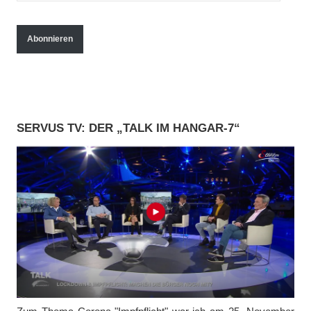
M
a
Abonnieren
i
l
-
A
SERVUS TV: DER „TALK IM HANGAR-7“
d
r
e
s
s
e