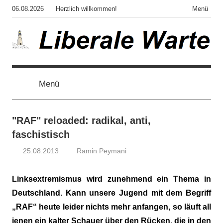
Zum
06.08.2026
Herzlich willkommen!
Menü
Inhalt
springen
Liberale
Der
Blog
des
Menü
Warte
Autors
von
"Corona,
"RAF" reloaded: radikal, anti,
Klima,
faschistisch
Gendergaga",
25.08.2013
Ramin Peymani
"2020",
Tagesthema
"Weltchaos",
"Chronik
Linksextremismus wird zunehmend ein Thema in
des
Deutschland. Kann unsere Jugend mit dem Begriff
Untergangs",
„RAF“ heute leider nichts mehr anfangen, so läuft all
"Hexenjagd",
jenen ein kalter Schauer über den Rücken, die in den