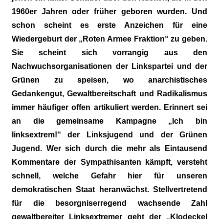
"Das
1960er Jahren oder früher geboren wurden. Und
Grauen"
schon scheint es erste Anzeichen für eine
und
"Spukschloss
Wiedergeburt der „Roten Armee Fraktion“ zu geben.
Deutschland"
Sie scheint sich vorrangig aus den
Nachwuchsorganisationen der Linkspartei und der
Grünen zu speisen, wo anarchistisches
Gedankengut, Gewaltbereitschaft und Radikalismus
immer häufiger offen artikuliert werden. Erinnert sei
an die gemeinsame Kampagne „Ich bin
linksextrem!“ der Linksjugend und der Grünen
Jugend. Wer sich durch die mehr als Eintausend
Kommentare der Sympathisanten kämpft, versteht
schnell, welche Gefahr hier für unseren
demokratischen Staat heranwächst. Stellvertretend
für die besorgniserregend wachsende Zahl
gewaltbereiter Linksextremer geht der „Klodeckel