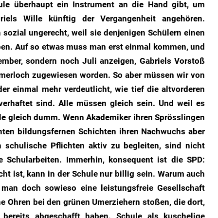
chule überhaupt ein Instrument an die Hand gibt, um
iels Wille künftig der Vergangenheit angehören.
sozial ungerecht, weil sie denjenigen Schülern einen
haben. Auf so etwas muss man erst einmal kommen, und
ember, sondern noch Juli anzeigen, Gabriels Vorstoß
mmerloch zugewiesen worden. So aber müssen wir von
r einmal mehr verdeutlicht, wie tief die altvorderen
erhaftet sind. Alle müssen gleich sein. Und weil es
 alle gleich dumm. Wenn Akademiker ihren Sprösslingen
nten bildungsfernen Schichten ihren Nachwuchs aber
n schulische Pflichten aktiv zu begleiten, sind nicht
e Schularbeiten. Immerhin, konsequent ist die SPD:
ht ist, kann in der Schule nur billig sein. Warum auch
 man doch sowieso eine leistungsfreie Gesellschaft
ne Ohren bei den grünen Umerziehern stoßen, die dort,
bereits abgeschafft haben. Schule als kuschelige