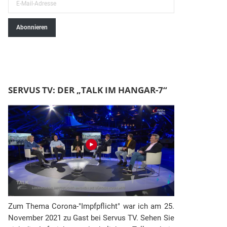
E
-
Abonnieren
M
a
i
l
-
SERVUS TV: DER „TALK IM HANGAR-7“
A
d
r
e
s
s
e
Zum Thema Corona-"Impfpflicht" war ich am 25.
November 2021 zu Gast bei Servus TV. Sehen Sie