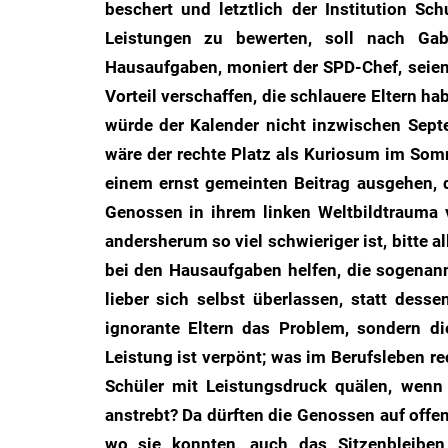
beschert und letztlich der Institution S
Leistungen zu bewerten, soll nach Gabr
Hausaufgaben, moniert der SPD-Chef, seien 
Vorteil verschaffen, die schlauere Eltern 
würde der Kalender nicht inzwischen Sept
wäre der rechte Platz als Kuriosum im So
einem ernst gemeinten Beitrag ausgehen, de
Genossen in ihrem linken Weltbildtrauma v
andersherum so viel schwieriger ist, bitte
bei den Hausaufgaben helfen, die sogenan
lieber sich selbst überlassen, statt desse
ignorante Eltern das Problem, sondern di
Leistung ist verpönt; was im Berufsleben rec
Schüler mit Leistungsdruck quälen, wenn
anstrebt? Da dürften die Genossen auf offe
wo sie konnten, auch das Sitzenbleiben 