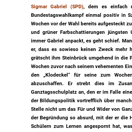
Sigmar Gabriel (SPD)
, dem es einfach n
des
Untergangs",
Bundestagswahlkampf einmal positiv in S
"Hexenjagd",
Wochen vor der Wahl bereits aufgesteckt zu
"Das
und grüner Farbschattierungen jüngsten 
Grauen"
immer Gabriel anpackt, es geht schief. Man
und
er, dass es sowieso keinen Zweck mehr h
"Spukschloss
grätscht ihm Steinbrück umgehend in die 
Deutschland"
Wochen zuvor nach seinem vehementen Einsa
den „Klodeckel“ für seine zum Wochen
abzuschaffen. Er strebt dies im Zus
Ganztagsschulplatz an, den er im Falle ein
der Bildungspolitik vortrefflich über manch
Stelle nicht um das Für und Wider von Gan
der Begründung so absurd, mit der er die
Schülern zum Lernen angespornt hat, was 