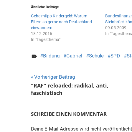
Ähnliche Beiträge
Geheimtipp Kindergeld: Warum
Bundesfinanzm
Eltern so gerne nach Deutschland
Steinbrück kö
einwandern
09.05.2009
18.12.2016
In "Tagesthem
In "Tagesthema"
Bildung
Gabriel
Schule
SPD
St
Beitragsnavigation
Vorheriger Beitrag
"RAF" reloaded: radikal, anti,
faschistisch
SCHREIBE EINEN KOMMENTAR
Deine E-Mail-Adresse wird nicht veröffentlicht