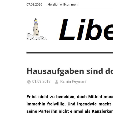
Zum
07.08.2026
Herzlich willkommen!
Inhalt
springen
Liberale
Der
Blog
Warte
des
Autors
Hausaufgaben sind do
von
"Corona,
01.09.2013
Ramin Peymani
Klima,
Tagesthema
Gendergaga",
Er ist nicht zu beneiden, doch Mitleid mu
"2020",
immerhin freiwillig. Und irgendwie macht
"Weltchaos",
seine Partei ihn nicht einmal als Kanzlerka
"Chronik