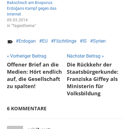
Bakschisch am Bosporus:
Erdoğans Kampf gegen das
Internet
09.03.2014
In "Tagesthema"
Erdogan
EU
Flüchtlinge
IS
Syrien
Beitragsnavigation
Vorheriger Beitrag
Nächster Beitrag
Offener Brief an die
Die Rückkehr der
Medien: Hört endlich
Staatsbürgerkunde:
auf, die Gesellschaft
Franziska Giffey als
zu spalten!
Ministerin für
Volksbildung
6 KOMMENTARE