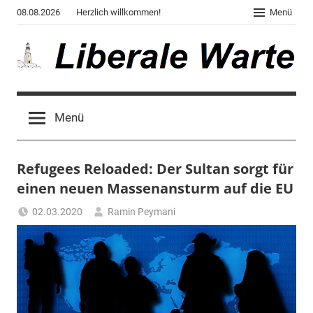
Zum
08.08.2026
Herzlich willkommen!
Menü
Inhalt
springen
Liberale
Der
Blog
Warte
Menü
des
Autors
von
Refugees Reloaded: Der Sultan sorgt für
"Corona,
Klima,
einen neuen Massenansturm auf die EU
Gendergaga",
02.03.2020
Ramin Peymani
"2020",
Tagesthema
"Weltchaos",
"Chronik
des
Untergangs",
"Hexenjagd",