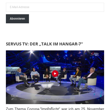
E
-
Abonnieren
M
a
i
l
SERVUS TV: DER „TALK IM HANGAR-7“
-
A
d
r
e
s
s
e
Zum Thema Corona-"Impfpflicht" war ich am 25. November