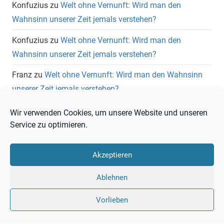
Konfuzius
zu
Welt ohne Vernunft: Wird man den
Wahnsinn unserer Zeit jemals verstehen?
Konfuzius
zu
Welt ohne Vernunft: Wird man den
Wahnsinn unserer Zeit jemals verstehen?
Franz
zu
Welt ohne Vernunft: Wird man den Wahnsinn
unserer Zeit jemals verstehen?
Wolfgang Heuer
zu
Welt ohne Vernunft: Wird man den
Wir verwenden Cookies, um unsere Website und unseren
Wahnsinn unserer Zeit jemals verstehen?
Service zu optimieren.
Akzeptieren
Ablehnen
Vorlieben
Liberale
Twitter
LinkedIn
Facebook
RSS