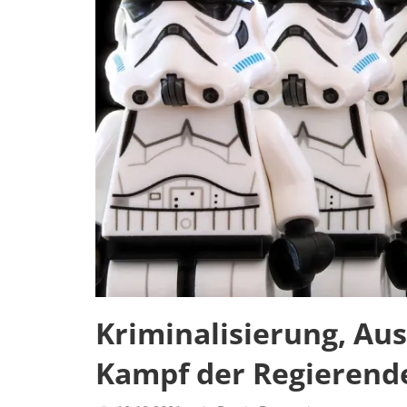
des
Untergangs",
"Hexenjagd",
"Das
Grauen"
und
"Spukschloss
Deutschland"
Kriminalisierung, Au
Kampf der Regierend