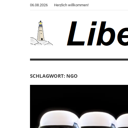
Zum
06.08.2026
Herzlich willkommen!
Inhalt
springen
Liberale
Der
Blog
Warte
des
Autors
SCHLAGWORT:
NGO
von
"Corona,
Klima,
Gendergaga",
"2020",
"Weltchaos",
"Chronik