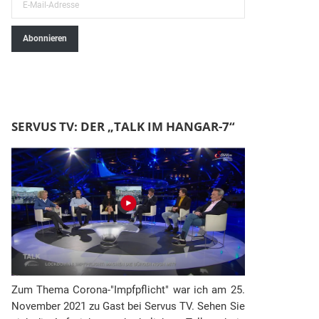
E
-
Abonnieren
M
a
i
l
-
SERVUS TV: DER „TALK IM HANGAR-7“
A
d
r
e
s
s
e
Zum Thema Corona-"Impfpflicht" war ich am 25.
November 2021 zu Gast bei Servus TV. Sehen Sie