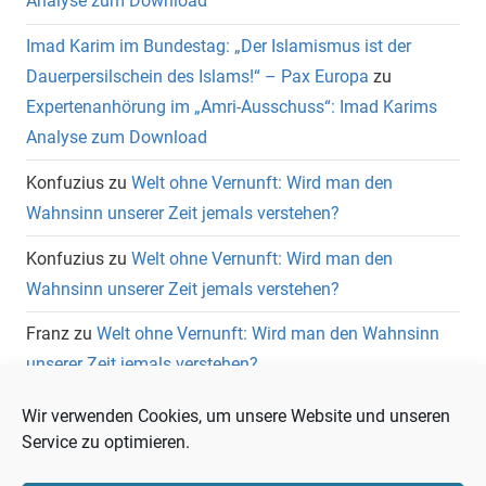
Analyse zum Download
Imad Karim im Bundestag: „Der Islamismus ist der
Dauerpersilschein des Islams!“ – Pax Europa
zu
Expertenanhörung im „Amri-Ausschuss“: Imad Karims
Analyse zum Download
Konfuzius
zu
Welt ohne Vernunft: Wird man den
Wahnsinn unserer Zeit jemals verstehen?
Konfuzius
zu
Welt ohne Vernunft: Wird man den
Wahnsinn unserer Zeit jemals verstehen?
Franz
zu
Welt ohne Vernunft: Wird man den Wahnsinn
unserer Zeit jemals verstehen?
Wolfgang Heuer
zu
Welt ohne Vernunft: Wird man den
Wir verwenden Cookies, um unsere Website und unseren
Wahnsinn unserer Zeit jemals verstehen?
Service zu optimieren.