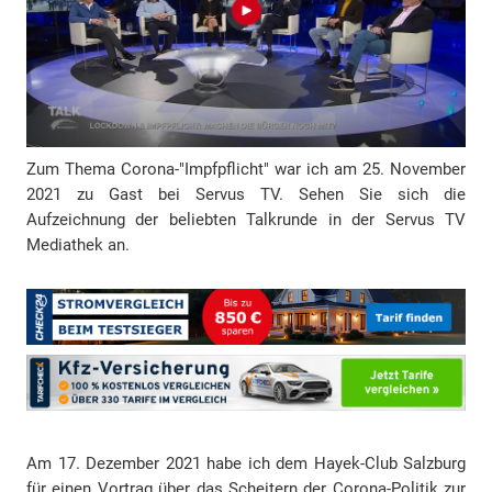
e
s
s
e
Zum Thema Corona-"Impfpflicht" war ich am 25. November
2021 zu Gast bei Servus TV. Sehen Sie sich die
Aufzeichnung der beliebten Talkrunde in der Servus TV
Mediathek an.
Am 17. Dezember 2021 habe ich dem Hayek-Club Salzburg
für einen Vortrag über das Scheitern der Corona-Politik zur