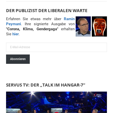
DER PUBLIZIST DER LIBERALEN WARTE
Erfahren Sie etwas mehr über
Ramin
Peymani
. Ihre signierte Ausgabe von
"Corona, Klima, Gendergaga"
erhalten
Sie
hier
.
E
-
Abonnieren
M
a
i
l
SERVUS TV: DER „TALK IM HANGAR-7“
-
A
d
r