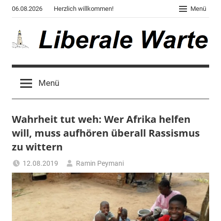
Zum
06.08.2026
Herzlich willkommen!
Menü
Inhalt
springen
Liberale
Der
Blog
Warte
Menü
des
Autors
von
Wahrheit tut weh: Wer Afrika helfen
"Corona,
Klima,
will, muss aufhören überall Rassismus
Gendergaga",
zu wittern
"2020",
12.08.2019
Ramin Peymani
"Weltchaos",
Tagesthema
"Chronik
des
Untergangs",
"Hexenjagd",