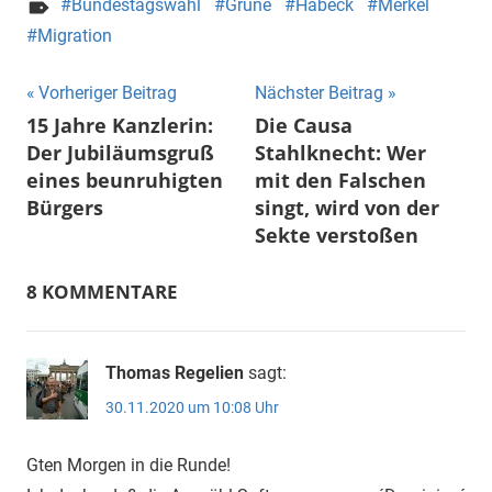
Bundestagswahl
Grüne
Habeck
Merkel
Migration
Beitragsnavigation
Vorheriger Beitrag
Nächster Beitrag
15 Jahre Kanzlerin:
Die Causa
Der Jubiläumsgruß
Stahlknecht: Wer
eines beunruhigten
mit den Falschen
Bürgers
singt, wird von der
Sekte verstoßen
8 KOMMENTARE
Thomas Regelien
sagt:
30.11.2020 um 10:08 Uhr
Gten Morgen in die Runde!