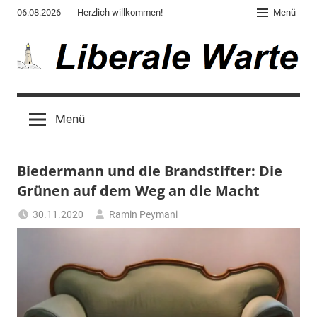
Zum
06.08.2026
Herzlich willkommen!
Menü
Inhalt
springen
Liberale
Der
Blog
Warte
Menü
des
Autors
von
Biedermann und die Brandstifter: Die
"Corona,
Klima,
Grünen auf dem Weg an die Macht
Gendergaga",
30.11.2020
Ramin Peymani
"2020",
Tagesthema
"Weltchaos",
"Chronik
des
Untergangs",
"Hexenjagd",