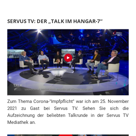
i
l
SERVUS TV: DER „TALK IM HANGAR-7“
-
A
d
r
e
s
s
e
Zum Thema Corona-"Impfpflicht" war ich am 25. November
2021 zu Gast bei Servus TV. Sehen Sie sich die
Aufzeichnung der beliebten Talkrunde in der Servus TV
Mediathek an.