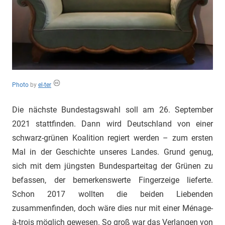
"Das
Grauen"
und
"Spukschloss
Deutschland"
Photo
by
el-ter
Die nächste Bundestagswahl soll am 26. September
2021 stattfinden. Dann wird Deutschland von einer
schwarz-grünen Koalition regiert werden – zum ersten
Mal in der Geschichte unseres Landes. Grund genug,
sich mit dem jüngsten Bundesparteitag der Grünen zu
befassen, der bemerkenswerte Fingerzeige lieferte.
Schon 2017 wollten die beiden Liebenden
zusammenfinden, doch wäre dies nur mit einer Ménage-
à-trois möglich gewesen. So groß war das Verlangen von