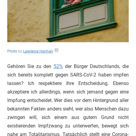
"Das
Grauen"
und
"Spukschloss
Deutschland"
Photo
by
Lawrence Harman
Gehören Sie zu den
52%
der Bürger Deutschlands, die
sich bereits komplett gegen SARS-CoV-2 haben impfen
lassen? Ich respektiere Ihre Entscheidung. Ebenso
akzeptiere ich allerdings, wenn sich jemand gegen eine
Impfung entscheidet. Wer dies vor dem Hintergrund aller
bekannten Fakten anders sieht, wer also Menschen dazu
zwingen will, sich einem aus gutem Grund nicht
existierenden Impfzwang zu unterwerfen, bewegt sich
nahe am Totalitarismus. Tatsächlich stellt eine Corona-