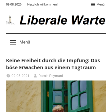
Zum
09.08.2026
Herzlich willkommen!
Menü
Inhalt
springen
Liberale
Der
Blog
Warte
Menü
des
Autors
von
Keine Freiheit durch die Impfung: Das
"Corona,
Klima,
böse Erwachen aus einem Tagtraum
Gendergaga",
02.08.2021
Ramin Peymani
"2020",
Tagesthema
"Weltchaos",
"Chronik
des
Untergangs",
"Hexenjagd",