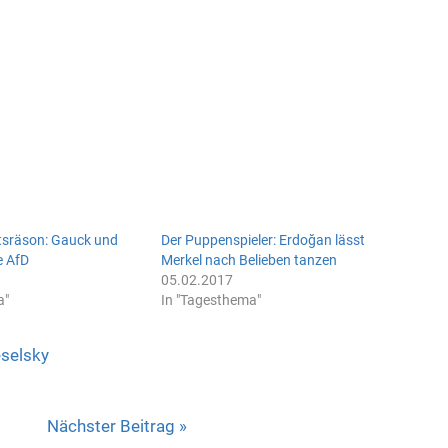
atsräson: Gauck und
Der Puppenspieler: Erdoğan lässt
e AfD
Merkel nach Belieben tanzen
05.02.2017
a"
In "Tagesthema"
selsky
Nächster Beitrag