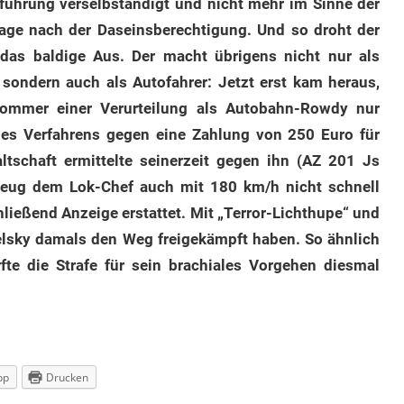
sführung verselbständigt und nicht mehr im Sinne der
 Frage nach der Daseinsberechtigung. Und so droht der
as baldige Aus. Der macht übrigens nicht nur als
 sondern auch als Autofahrer: Jetzt erst kam heraus,
Sommer einer Verurteilung als Autobahn-Rowdy nur
 des Verfahrens gegen eine Zahlung von 250 Euro für
altschaft ermittelte seinerzeit gegen ihn (AZ 201 Js
rzeug dem Lok-Chef auch mit 180 km/h nicht schnell
ließend Anzeige erstattet. Mit „Terror-Lichthupe“ und
elsky damals den Weg freigekämpft haben. So ähnlich
fte die Strafe für sein brachiales Vorgehen diesmal
pp
Drucken