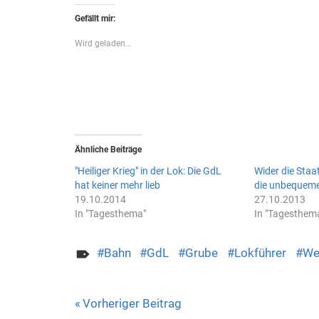
Gefällt mir:
Wird geladen...
Ähnliche Beiträge
"Heiliger Krieg" in der Lok: Die GdL
Wider die Sta
hat keiner mehr lieb
die unbequem
19.10.2014
27.10.2013
In "Tagesthema"
In "Tagesthem
Bahn
GdL
Grube
Lokführer
We
Beitragsnavigation
Vorheriger Beitrag