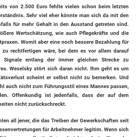
eits von 2.500 Euro fehlte vielen schon beim letzten
rständnis. Sehr viel eher könnte man sich da mit den
enfalls für mehr Gehalt in den Ausstand getreten sind.
rößere Wertschätzung, wie auch Pflegekräfte und die
ztpraxen. Womit aber eine noch bessere Bezahlung für
 zu rechtfertigen wäre, bei dem es vor allem darauf
n Signale entlang der immer gleichen Strecke zu
res. Weselsky stört sich daran nicht. Ihm geht es um
ätsverlust scheint er selbst nicht zu bemerken. Und
wohl auch nicht zum Führungsstil eines Mannes passen,
en. Offenkundig ist jedenfalls, dass der auf dem
iten nicht zurückschreckt.
en all jener, die das Treiben der Gewerkschaften seit
ressenvertretungen für Arbeitnehmer legitim. Wenn sich