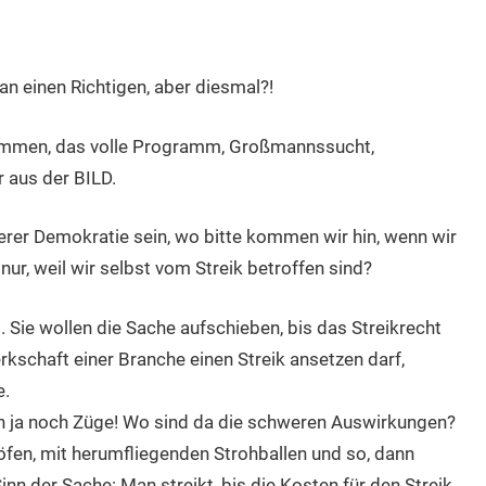
n einen Richtigen, aber diesmal?!
nommen, das volle Programm, Großmannssucht,
r aus der BILD.
serer Demokratie sein, wo bitte kommen wir hin, wenn wir
r, weil wir selbst vom Streik betroffen sind?
. Sie wollen die Sache aufschieben, bis das Streikrecht
rkschaft einer Branche einen Streik ansetzen darf,
e.
ren ja noch Züge! Wo sind da die schweren Auswirkungen?
fen, mit herumfliegenden Strohballen und so, dann
Sinn der Sache: Man streikt, bis die Kosten für den Streik