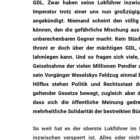
GDL. Zwar haben seine Lokführer inzwis
des
Imperator trotz einer uns nun großzügi
Untergangs",
angekündigt. Niemand scheint den völlig
"Hexenjagd",
können, den die gefährliche Mischung au
"Das
unberechenbaren Gegner macht. Kein Stüc
Grauen"
und
thront er doch über der mächtigen GDL, 
"Spukschloss
lahmlegen kann. Und so fragen sich viele,
Deutschland"
Geiselnahme der vielen Millionen Pendler z
sein Vorgänger Weselskys Feldzug einmal be
Hilflos stehen Politik und Rechtsstaat
geltender Gesetze bewegt, zugleich aber da
dass sich die öffentliche Meinung gedre
mehrheitliche Solidarität der bestreikten B
So weit hat es der oberste Lokführer im 
inzwischen versperrt ist. Alles oder nic