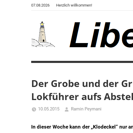
Zum
07.08.2026
Herzlich willkommen!
Inhalt
springen
Liberale
Der
Blog
Warte
des
Autors
Der Grobe und der Gr
von
Lokführer aufs Abstel
"Corona,
Klima,
Gendergaga",
10.05.2015
Ramin Peymani
"2020",
Tagesthema
"Weltchaos",
In dieser Woche kann der „Klodeckel“ nur a
"Chronik