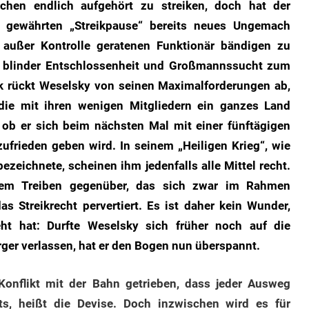
chen endlich aufgehört zu streiken, doch hat der
g gewährten „Streikpause“ bereits neues Ungemach
 außer Kontrolle geratenen Funktionär bändigen zu
s blinder Entschlossenheit und Großmannssucht zum
k rückt Weselsky von seinen Maximalforderungen ab,
die mit ihren wenigen Mitgliedern ein ganzes Land
 ob er sich beim nächsten Mal mit einer fünftägigen
ufrieden geben wird. In seinem „Heiligen Krieg“, wie
zeichnete, scheinen ihm jedenfalls alle Mittel recht.
 dem Treiben gegenüber, das sich zwar im Rahmen
s Streikrecht pervertiert. Es ist daher kein Wunder,
ht hat: Durfte Weselsky sich früher noch auf die
ürger verlassen, hat er den Bogen nun überspannt.
Konflikt mit der Bahn getrieben, dass jeder Ausweg
hts, heißt die Devise. Doch inzwischen wird es für