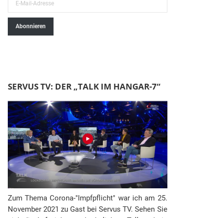
E
-
Abonnieren
M
a
i
l
-
SERVUS TV: DER „TALK IM HANGAR-7“
A
d
r
e
s
s
e
Zum Thema Corona-"Impfpflicht" war ich am 25.
November 2021 zu Gast bei Servus TV. Sehen Sie