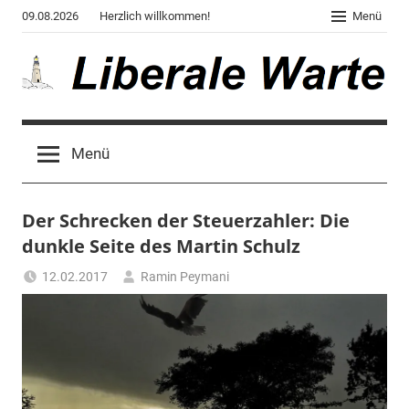
Zum
09.08.2026
Herzlich willkommen!
Menü
Inhalt
springen
Liberale
Der
Blog
Warte
Menü
des
Autors
von
Der Schrecken der Steuerzahler: Die
"Corona,
Klima,
dunkle Seite des Martin Schulz
Gendergaga",
12.02.2017
Ramin Peymani
"2020",
Tagesthema
"Weltchaos",
"Chronik
des
Untergangs",
"Hexenjagd",