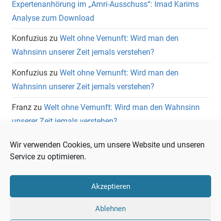
Expertenanhörung im „Amri-Ausschuss“: Imad Karims
Analyse zum Download
Konfuzius
zu
Welt ohne Vernunft: Wird man den
Wahnsinn unserer Zeit jemals verstehen?
Konfuzius
zu
Welt ohne Vernunft: Wird man den
Wahnsinn unserer Zeit jemals verstehen?
Franz
zu
Welt ohne Vernunft: Wird man den Wahnsinn
unserer Zeit jemals verstehen?
Wolfgang Heuer
zu
Welt ohne Vernunft: Wird man den
Wir verwenden Cookies, um unsere Website und unseren
Wahnsinn unserer Zeit jemals verstehen?
Service zu optimieren.
Akzeptieren
Ablehnen