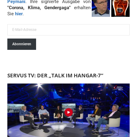
Peymani
. Ihre signierte Ausgabe von
"Corona, Klima, Gendergaga"
erhalten
Sie
hier
.
E
-
Abonnieren
M
a
i
l
SERVUS TV: DER „TALK IM HANGAR-7“
-
A
d
r
e
s
s